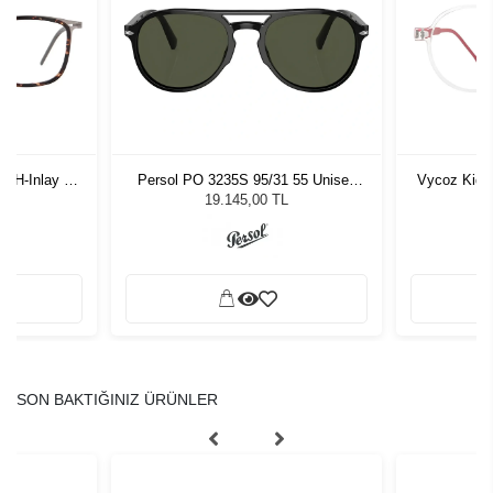
-H-Inlay 53-
Persol PO 3235S 95/31 55 Unisex
Vycoz Kids
Güneş Gözlüğü
19.145,00 TL
SON BAKTIĞINIZ ÜRÜNLER