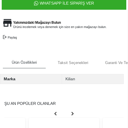
WHATSAPP İLE SİPARİŞ VER
Yakınınızdaki Mağazayı Bulun
Ürünü incelemek veya denemek için size en yakın mağazayı bulun.
Paylaş
Ürün Özellikleri
Taksit Seçenekleri
Garanti Ve Te
Marka
Kilian
ŞU AN POPÜLER OLANLAR