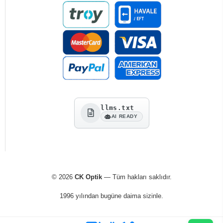
llms.txt
AI READY
© 2026
CK Optik
— Tüm hakları saklıdır.
1996 yılından bugüne daima sizinle.