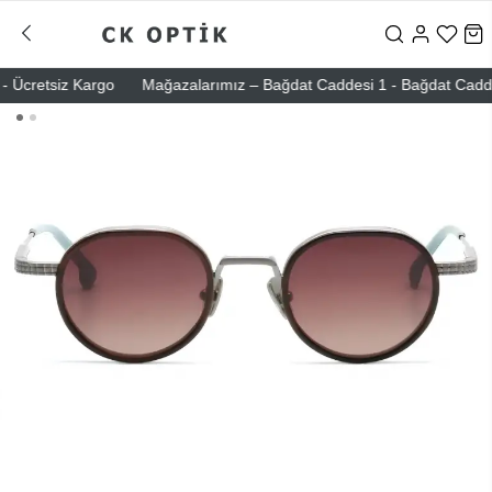
Ücretsiz Kargo
Mağazalarımız – Bağdat Caddesi 1 - Bağdat Caddesi 2