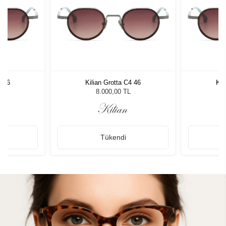
4 46
Kilian Grotta C4 46
Kil
8.000,00 TL
Tükendi