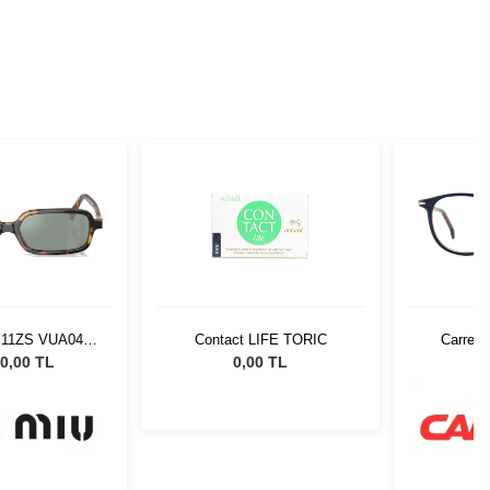
 11ZS VUA04M
Contact LIFE TORIC
Carrera
Güneş Gözlüğü
0,00 TL
0,00 TL