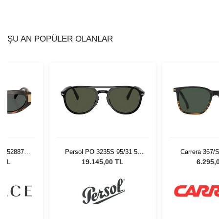
ŞU AN POPÜLER OLANLAR
 552887 -
Persol PO 3235S 95/31 55
Carrera 367/
 Gözlüğü
Unisex Güneş Gözlüğü
Güneş G
0 TL
19.145,00 TL
6.295,