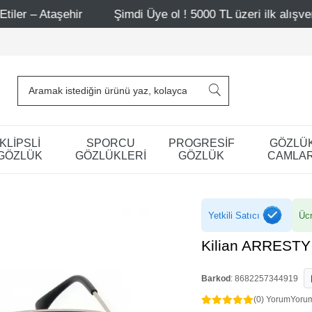
şehir
Şimdi Üye ol ! 5000 TL üzeri ilk alışverişinde 500 
KLİPSLİ
SPORCU
PROGRESİF
GÖZLÜ
GÖZLÜK
GÖZLÜKLERİ
GÖZLÜK
CAMLAR
Yetkili Satıcı
Ücr
Kilian ARRESTY
Barkod
:
8682257344919
(0) Yorum
Yoru