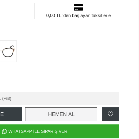
0,00 TL 'den başlayan taksitlerle
L
(%3)
LE
HEMEN AL
WHATSAPP İLE SİPARİŞ VER