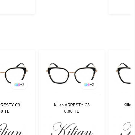
+
2
+
2
ARRESTY C3
Kilian ARRESTY C3
Kilia
00 TL
0,00 TL