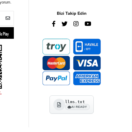
iyorum.
Bizi Takip Edin
llms.txt
AI READY