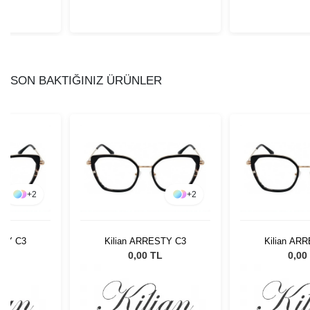
SON BAKTIĞINIZ ÜRÜNLER
+
2
+
2
STY C3
Kilian ARRESTY C3
Kilian AR
L
0,00 TL
0,00