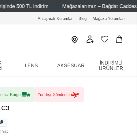
TL indirim
Mağazalarımız – Bağdat Caddesi 1 - Bağdat C
Anlaşmalı Kurumlar
Blog
Mağaza Yorumları
K
İNDİRİMLİ
LENS
AKSESUAR
I
ÜRÜNLER
etsiz Kargo
Yurtdışı Gönderim
 C3
m Yap