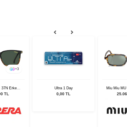
+
3
S 37N Erkek
Ultra 1 Day
Miu Miu MU
özlüğü
51 Kadın 
00 TL
0,00 TL
25.06