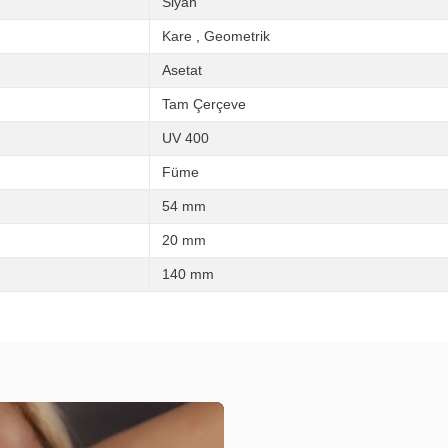
Siyah
Kare
,
Geometrik
Asetat
Tam Çerçeve
UV 400
Füme
54 mm
20 mm
140 mm