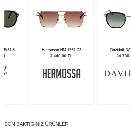
1557 C3
Davidoff DATS 115 01
Kyme Diego 
Gözlüğü
Unisex Güneş Gözlüğü
Unisex Güne
 TL
24.730,16 TL
0,00
SON BAKTIĞINIZ ÜRÜNLER