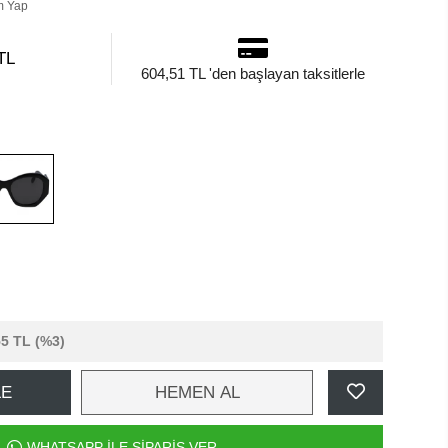
m Yap
TL
604,51 TL 'den başlayan taksitlerle
55 TL
(%3)
LE
HEMEN AL
WHATSAPP İLE SİPARİŞ VER