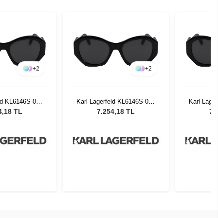
+
2
+
2
eld KL6146S-001
Karl Lagerfeld KL6146S-001
Karl Lage
 Güneş Gözlüğü
Black Kadın Güneş Gözlüğü
Black Kad
4,18 TL
7.254,18 TL
7.