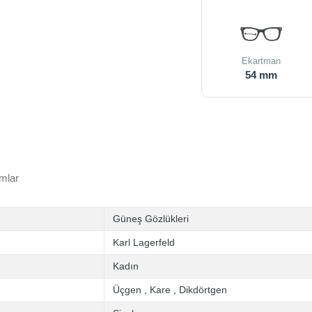
Ekartman
54 mm
mlar
Güneş Gözlükleri
Karl Lagerfeld
Kadın
Üçgen
,
Kare
,
Dikdörtgen