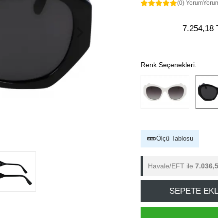
(0) Yorum
Yoru
7.254,18 
Renk Seçenekleri:
Ölçü Tablosu
Havale/EFT ile
7.036,
SEPETE EK