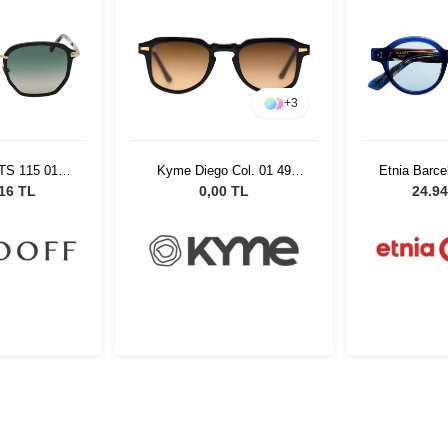
+
3
Col. 01 49
Etnia Barcelona Pla BLHV
Persol PO 
ş Gözlüğü
47
Unisex G
 TL
24.949,98 TL
20.54