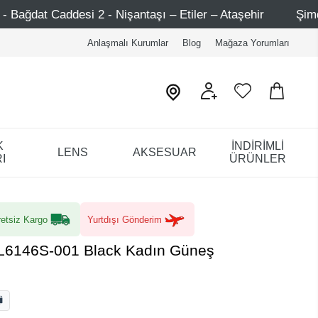
ntaşı – Etiler – Ataşehir
Şimdi Üye ol ! 5000 TL üzeri 
Anlaşmalı Kurumlar
Blog
Mağaza Yorumları
K
İNDİRİMLİ
LENS
AKSESUAR
I
ÜRÜNLER
etsiz Kargo
Yurtdışı Gönderim
KL6146S-001 Black Kadın Güneş