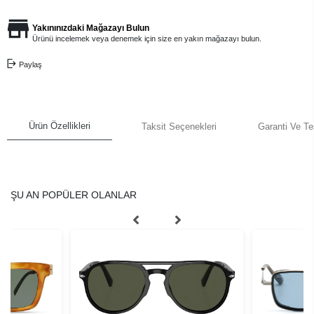
Yakınınızdaki Mağazayı Bulun
Ürünü incelemek veya denemek için size en yakın mağazayı bulun.
Paylaş
Ürün Özellikleri
Taksit Seçenekleri
Garanti Ve Te
ŞU AN POPÜLER OLANLAR