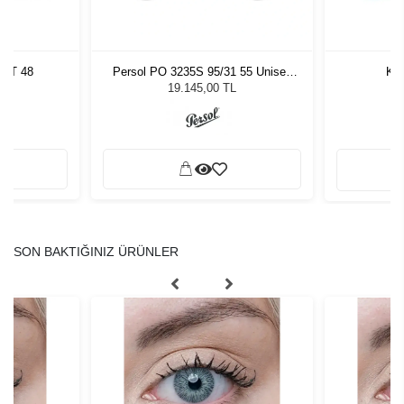
TRT 48
Persol PO 3235S 95/31 55 Unisex
Kil
Güneş Gözlüğü
L
19.145,00 TL
SON BAKTIĞINIZ ÜRÜNLER