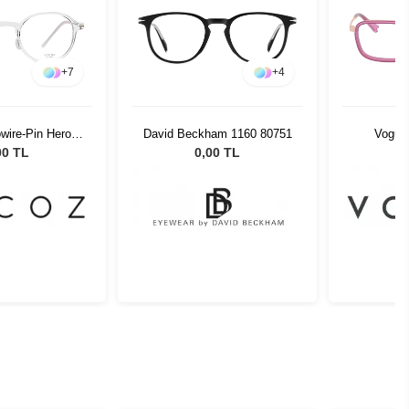
+
7
+
4
wire-Pin Hero
David Beckham 1160 80751
Vogue
 48-22
00 TL
0,00 TL