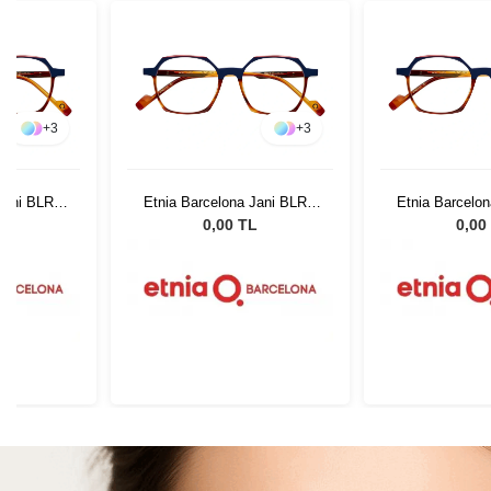
+
3
+
3
 Jani BLRD
Etnia Barcelona Jani BLRD
Etnia Barcelo
50
50
L
0,00 TL
0,00