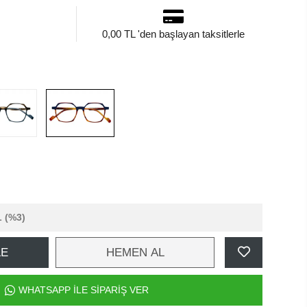
0,00 TL 'den başlayan taksitlerle
L
(%3)
LE
HEMEN AL
WHATSAPP İLE SİPARİŞ VER