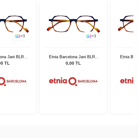
+
3
+
3
lona Jani BLRD
Etnia Barcelona Jani BLRD
Etnia Bar
50
50
00 TL
0,00 TL