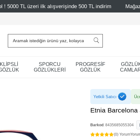
alışverişinde 500 TL indirim
Mağazalarımız – Bağdat Cad
KLİPSLİ
SPORCU
PROGRESİF
GÖZLÜ
GÖZLÜK
GÖZLÜKLERİ
GÖZLÜK
CAMLAR
Yetkili Satıcı
Ücr
Etnia Barcelona
Barkod
:
8435685055304
(0) Yorum
Yoru