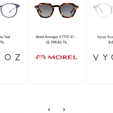
ta Teal
Morel Amorgos 3.TT07 4724
Vycoz Eco
Unisex Güneş Gözlüğü
CRT
 TL
11.705,61 TL
0,