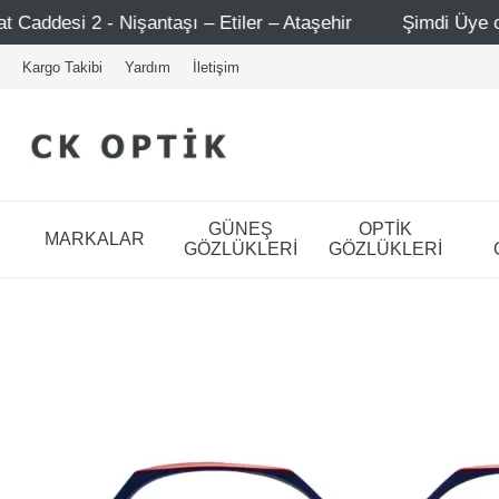
şı – Etiler – Ataşehir
Şimdi Üye ol ! 5000 TL üzeri ilk 
Kargo Takibi
Yardım
İletişim
GÜNEŞ
OPTİK
MARKALAR
GÖZLÜKLERİ
GÖZLÜKLERİ