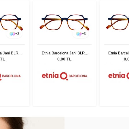
+
3
+
3
na Jani BLRD
Etnia Barcelona Jani BLRD
Etnia Barce
50
 TL
0,00 TL
0,