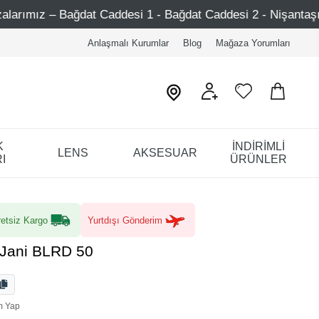
desi 1 - Bağdat Caddesi 2 - Nişantaşı – Etiler – Ataşehir
Anlaşmalı Kurumlar
Blog
Mağaza Yorumları
K
İNDİRİMLİ
LENS
AKSESUAR
I
ÜRÜNLER
etsiz Kargo
Yurtdışı Gönderim
 Jani BLRD 50
m Yap