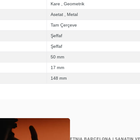
Kare
,
Geometrik
Asetat
,
Metal
Tam Çerçeve
Şeffaf
Şeffaf
50 mm
17 mm
148 mm
ETNIA BARCELONA | SANATIN V