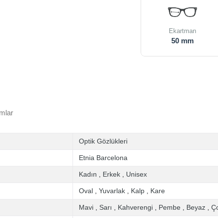
Ekartman
50 mm
mlar
Optik Gözlükleri
Etnia Barcelona
Kadın
,
Erkek
,
Unisex
Oval
,
Yuvarlak
,
Kalp
,
Kare
Mavi
,
Sarı
,
Kahverengi
,
Pembe
,
Beyaz
,
Ço