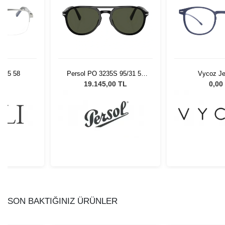
l. 05 58
Persol PO 3235S 95/31 55
Vycoz Je
Unisex Güneş Gözlüğü
L
19.145,00 TL
0,00
SON BAKTIĞINIZ ÜRÜNLER