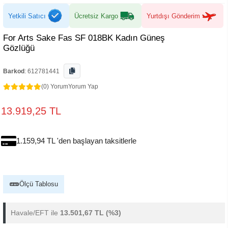
Yetkili Satıcı
Ücretsiz Kargo
Yurtdışı Gönderim
For Arts Sake Fas SF 018BK Kadın Güneş
Gözlüğü
Barkod
:
612781441
(0) Yorum
Yorum Yap
13.919,25 TL
1.159,94 TL 'den başlayan taksitlerle
Ölçü Tablosu
Havale/EFT ile
13.501,67 TL
(%3)