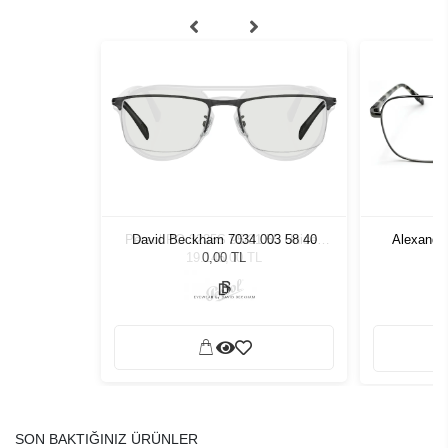
1 55 Unisex
David Beckham 7034 003 58 40
Alexande
ğü
L
0,00 TL
SON BAKTIĞINIZ ÜRÜNLER