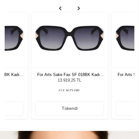
018BK Kadın
For Arts Sake Fas SF 018BK Kadın
For Arts S
ğü
Güneş Gözlüğü
G
L
13.919,25 TL
Tükendi