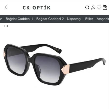
ağdat Caddesi 1 - Bağdat Caddesi 2 - Nişantaşı – Etiler – Ataşehir