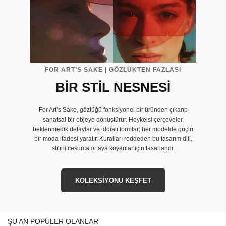
FOR ART’S SAKE | GÖZLÜKTEN FAZLASI
BİR STİL NESNESİ
For Art’s Sake, gözlüğü fonksiyonel bir üründen çıkarıp
sanatsal bir objeye dönüştürür. Heykelsi çerçeveler,
beklenmedik detaylar ve iddialı formlar; her modelde güçlü
bir moda ifadesi yaratır. Kuralları reddeden bu tasarım dili,
stilini cesurca ortaya koyanlar için tasarlandı.
KOLEKSİYONU KEŞFET
ŞU AN POPÜLER OLANLAR