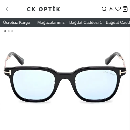
 Ücretsiz Kargo
Mağazalarımız – Bağdat Caddesi 1 - Bağdat Caddesi 2