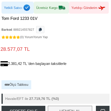
Yetkili Satıcı
Ücretsiz Kargo
Yurtdışı Gönderim
Tom Ford 1233 01V
Barkod
:
889214557827
(0) Yorum
Yorum Yap
28.577,07 TL
2.381,42 TL 'den başlayan taksitlerle
Ölçü Tablosu
Havale/EFT ile
27.719,76 TL
(%3)