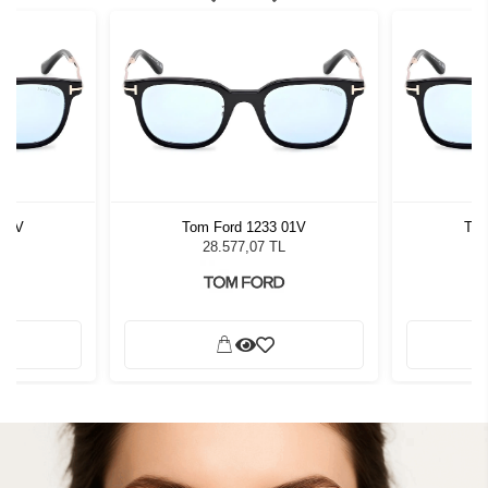
 01V
Tom Ford 1233 01V
Tom
L
28.577,07 TL