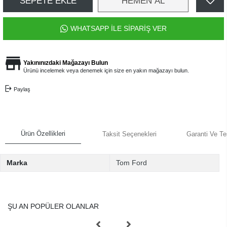
SEPETE EKLE
HEMEN AL
WHATSAPP İLE SİPARİŞ VER
Yakınınızdaki Mağazayı Bulun
Ürünü incelemek veya denemek için size en yakın mağazayı bulun.
Paylaş
Ürün Özellikleri
Taksit Seçenekleri
Garanti Ve Te
Marka
Tom Ford
ŞU AN POPÜLER OLANLAR