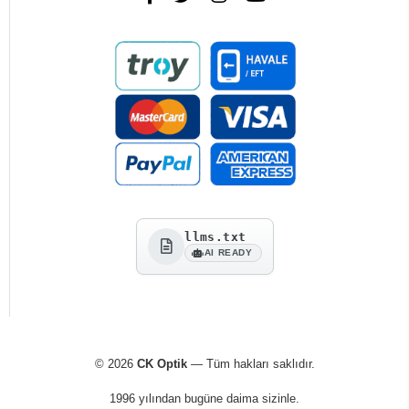
llms.txt
AI READY
© 2026
CK Optik
— Tüm hakları saklıdır.
1996 yılından bugüne daima sizinle.