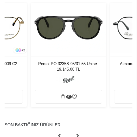
+
2
AW7009 C2
Persol PO 3235S 95/31 55 Unisex
Alexande
Güneş Gözlüğü
19.145,00 TL
SON BAKTIĞINIZ ÜRÜNLER