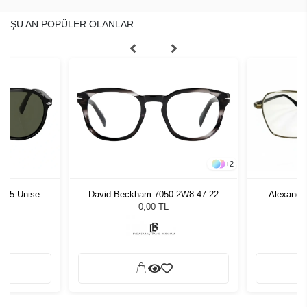
ŞU AN POPÜLER OLANLAR
+
2
1 55 Unisex
David Beckham 7050 2W8 47 22
Alexande
ğü
L
0,00 TL