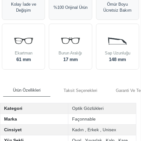
Kolay İade ve
Ömür Boyu
%100 Orijinal Ürün
Değişim
Ücretsiz Bakım
Ekartman
Burun Aralığı
Sap Uzunluğu
61 mm
17 mm
148 mm
Ürün Özellikleri
Taksit Seçenekleri
Garanti Ve Te
Kategori
Optik Gözlükleri
Marka
Façonnable
Cinsiyet
Kadın
,
Erkek
,
Unisex
Yüz Şekli
Oval
,
Yuvarlak
,
Kalp
,
Kare