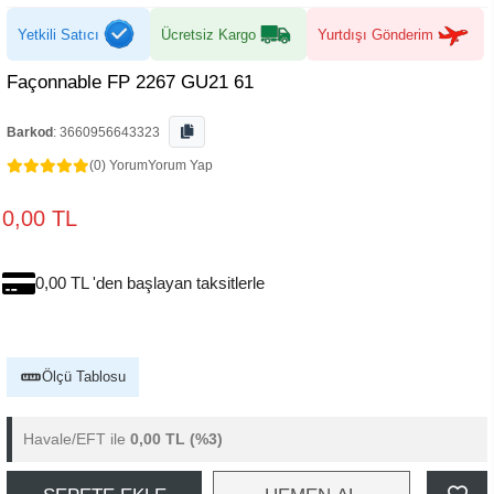
Yetkili Satıcı
Ücretsiz Kargo
Yurtdışı Gönderim
Façonnable FP 2267 GU21 61
Barkod
:
3660956643323
(0) Yorum
Yorum Yap
0,00 TL
0,00 TL 'den başlayan taksitlerle
Ölçü Tablosu
Havale/EFT ile
0,00 TL
(%3)