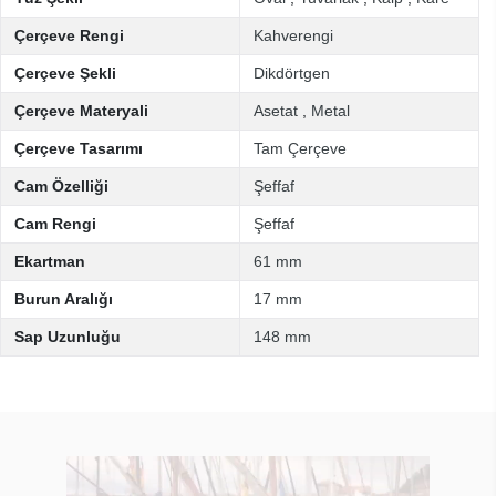
Çerçeve Rengi
Kahverengi
Çerçeve Şekli
Dikdörtgen
Çerçeve Materyali
Asetat
,
Metal
Çerçeve Tasarımı
Tam Çerçeve
Cam Özelliği
Şeffaf
Cam Rengi
Şeffaf
Ekartman
61 mm
Burun Aralığı
17 mm
Sap Uzunluğu
148 mm