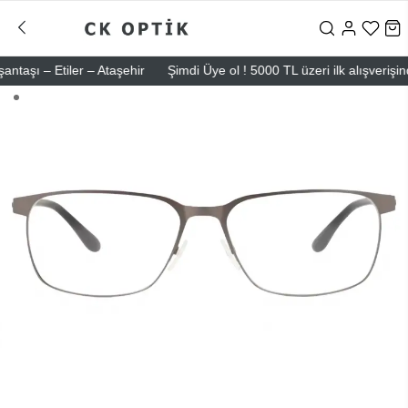
şı – Etiler – Ataşehir
Şimdi Üye ol ! 5000 TL üzeri ilk alışverişinde