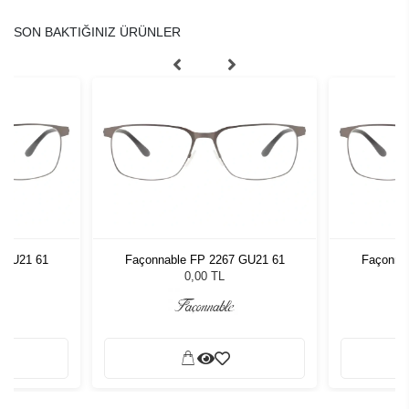
SON BAKTIĞINIZ ÜRÜNLER
 GU21 61
Façonnable FP 2267 GU21 61
Façonna
0,00 TL