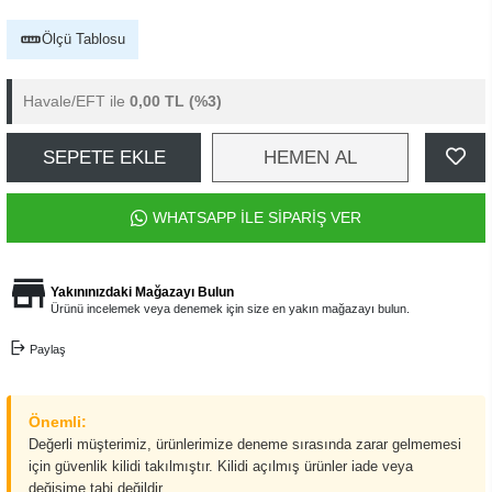
Ölçü Tablosu
Havale/EFT ile
0,00 TL
(%3)
SEPETE EKLE
HEMEN AL
WHATSAPP İLE SİPARİŞ VER
Yakınınızdaki Mağazayı Bulun
Ürünü incelemek veya denemek için size en yakın mağazayı bulun.
Paylaş
Önemli:
Değerli müşterimiz, ürünlerimize deneme sırasında zarar gelmemesi
için güvenlik kilidi takılmıştır. Kilidi açılmış ürünler iade veya
değişime tabi değildir.