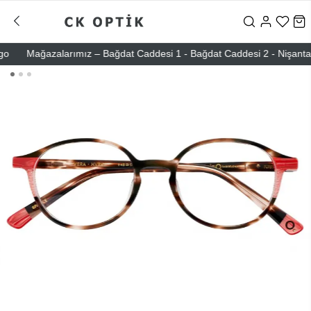
Mağazalarımız – Bağdat Caddesi 1 - Bağdat Caddesi 2 - Nişantaşı – E