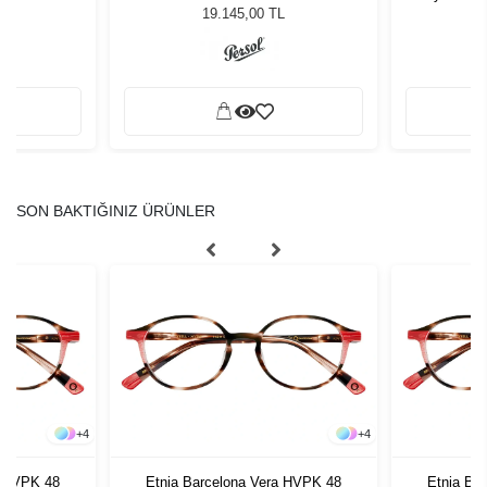
Güneş Gözlüğü
19.145,00 TL
SON BAKTIĞINIZ ÜRÜNLER
+
4
+
4
a HVPK 48
Etnia Barcelona Vera HVPK 48
Etnia Ba