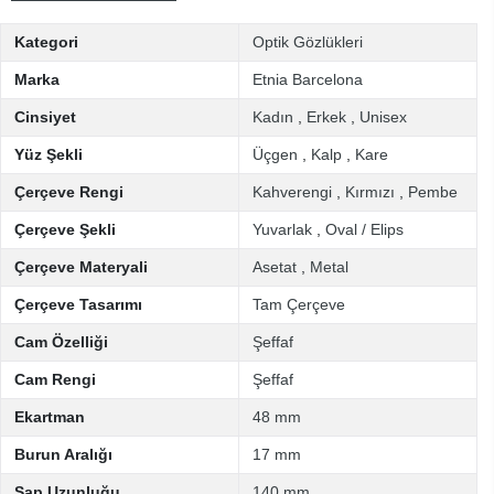
Kategori
Optik Gözlükleri
Marka
Etnia Barcelona
Cinsiyet
Kadın
,
Erkek
,
Unisex
Yüz Şekli
Üçgen
,
Kalp
,
Kare
Çerçeve Rengi
Kahverengi
,
Kırmızı
,
Pembe
Çerçeve Şekli
Yuvarlak
,
Oval / Elips
Çerçeve Materyali
Asetat
,
Metal
Çerçeve Tasarımı
Tam Çerçeve
Cam Özelliği
Şeffaf
Cam Rengi
Şeffaf
Ekartman
48 mm
Burun Aralığı
17 mm
Sap Uzunluğu
140 mm