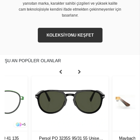
yansıtan marka, karakter sahibi çizgileri ve yüksek kalite
cam teknolojisiyle kendini ifade etmekten çekinmeyenler için
tasarlanır.
KOLEKSİYONU KEŞFET
ŞU AN POPÜLER OLANLAR
+
5
990 41 135
Persol PO 3235S 95/31 55 Unisex
Maybach MB