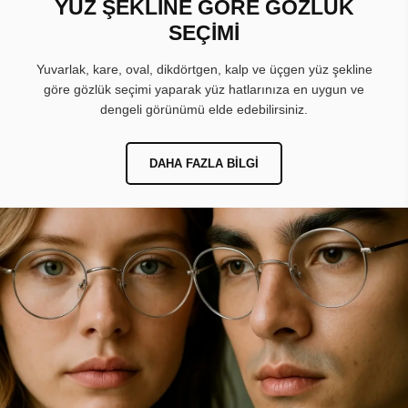
YÜZ ŞEKLİNE GÖRE GÖZLÜK
SEÇİMİ
Yuvarlak, kare, oval, dikdörtgen, kalp ve üçgen yüz şekline
göre gözlük seçimi yaparak yüz hatlarınıza en uygun ve
dengeli görünümü elde edebilirsiniz.
DAHA FAZLA BILGI