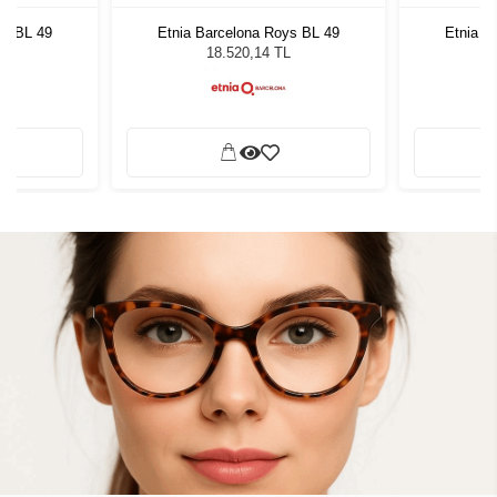
ys BL 49
Etnia Barcelona Roys BL 49
Etnia B
L
18.520,14 TL