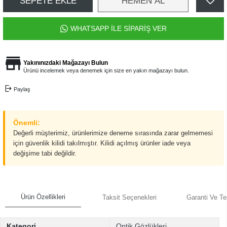
SEPETE EKLE
HEMEN AL
WHATSAPP İLE SİPARİŞ VER
Yakınınızdaki Mağazayı Bulun
Ürünü incelemek veya denemek için size en yakın mağazayı bulun.
Paylaş
Önemli:
Değerli müşterimiz, ürünlerimize deneme sırasında zarar gelmemesi
için güvenlik kilidi takılmıştır. Kilidi açılmış ürünler iade veya
değişime tabi değildir.
Ürün Özellikleri
Taksit Seçenekleri
Garanti Ve Te
Kategori
Optik Gözlükleri