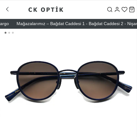
go
Mağazalarımız – Bağdat Caddesi 1 - Bağdat Caddesi 2 - Nişantaşı 