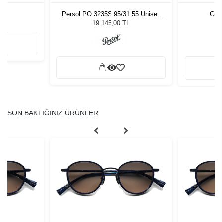
Persol PO 3235S 95/31 55 Unisex
Guc
Güneş Gözlüğü
19.145,00 TL
SON BAKTIĞINIZ ÜRÜNLER