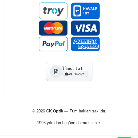
llms.txt
AI READY
© 2026
CK Optik
— Tüm hakları saklıdır.
1996 yılından bugüne daima sizinle.