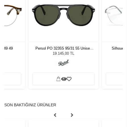
5749 49
Persol PO 3235S 95/31 55 Unisex
Silhouet
Güneş Gözlüğü
19.145,00 TL
SON BAKTIĞINIZ ÜRÜNLER