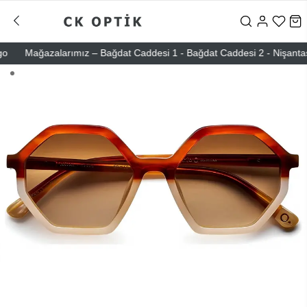
Mağazalarımız – Bağdat Caddesi 1 - Bağdat Caddesi 2 - Nişantaşı – E