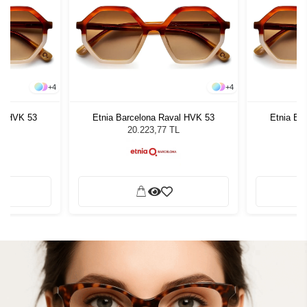
+
4
+
4
al HVK 53
Etnia Barcelona Raval HVK 53
Etnia Ba
L
20.223,77 TL