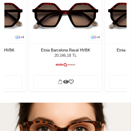
+
4
+
4
val HVBK
Etnia Barcelona Raval HVBK
Etnia B
L
20.246,18 TL