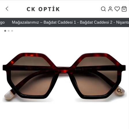
Mağazalarımız – Bağdat Caddesi 1 - Bağdat Caddesi 2 - Nişantaşı – 