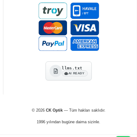
llms.txt
AI READY
© 2026
CK Optik
— Tüm hakları saklıdır.
1996 yılından bugüne daima sizinle.