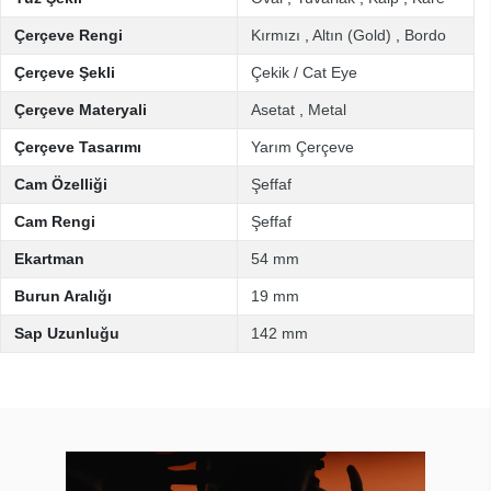
Çerçeve Rengi
Kırmızı
,
Altın (Gold)
,
Bordo
Çerçeve Şekli
Çekik / Cat Eye
Çerçeve Materyali
Asetat
,
Metal
Çerçeve Tasarımı
Yarım Çerçeve
Cam Özelliği
Şeffaf
Cam Rengi
Şeffaf
Ekartman
54 mm
Burun Aralığı
19 mm
Sap Uzunluğu
142 mm