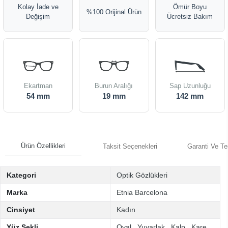
Kolay İade ve
Ömür Boyu
%100 Orijinal Ürün
Değişim
Ücretsiz Bakım
Ekartman
Burun Aralığı
Sap Uzunluğu
54 mm
19 mm
142 mm
Ürün Özellikleri
Taksit Seçenekleri
Garanti Ve Te
Kategori
Optik Gözlükleri
Marka
Etnia Barcelona
Cinsiyet
Kadın
Yüz Şekli
Oval
,
Yuvarlak
,
Kalp
,
Kare