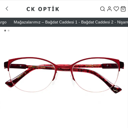
Mağazalarımız – Bağdat Caddesi 1 - Bağdat Caddesi 2 - Nişantaşı –