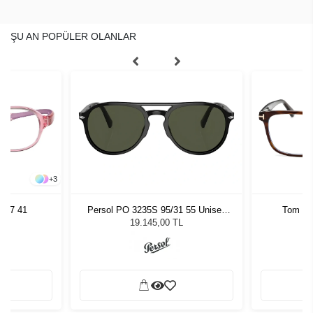
ŞU AN POPÜLER OLANLAR
+
3
767 41
Persol PO 3235S 95/31 55 Unisex
Tom Fo
Güneş Gözlüğü
19.145,00 TL