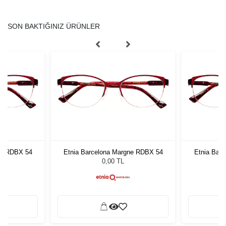
SON BAKTIĞINIZ ÜRÜNLER
ne RDBX 54
Etnia Barcelona Margne RDBX 54
Etnia Bar
0,00 TL