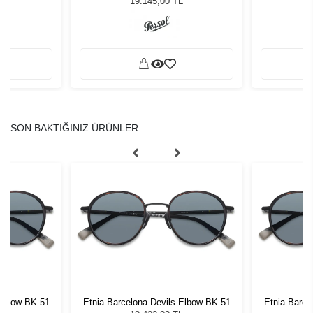
L
19.145,00 TL
SON BAKTIĞINIZ ÜRÜNLER
 Elbow BK 51
Etnia Barcelona Devils Elbow BK 51
Etnia Barce