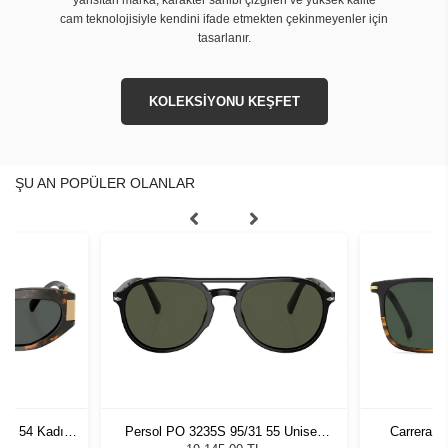
cam teknolojisiyle kendini ifade etmekten çekinmeyenler için
tasarlanır.
KOLEKSİYONU KEŞFET
ŞU AN POPÜLER OLANLAR
7 - 54 Kadın
Persol PO 3235S 95/31 55 Unisex
Carrera 3
ğü
Güneş Gözlüğü