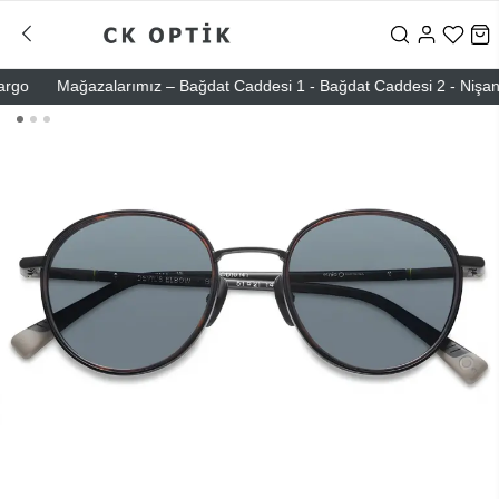
o
Mağazalarımız – Bağdat Caddesi 1 - Bağdat Caddesi 2 - Nişantaşı 