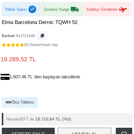
Yetkili Satıcı
Ücretsiz Kargo
Yurtdışı Gönderim
Etnia Barcelona Derroc TQWH 52
Barkod
:
612721430
(0) Yorum
Yorum Yap
19.289,52 TL
1.607,46 TL 'den başlayan taksitlerle
Ölçü Tablosu
Havale/EFT ile
18.710,84 TL
(%3)