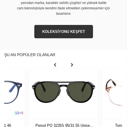
yansıtan marka, karakter sahibi çizgileri ve yüksek kalite
cam teknolojisiyle kendini ifade etmekten çekinmeyenler için
tasarlanır.
KOLEKSİYONU KEŞFET
ŞU AN POPÜLER OLANLAR
+
2
811 46
Persol PO 3235S 95/31 55 Unisex
Tom Fo