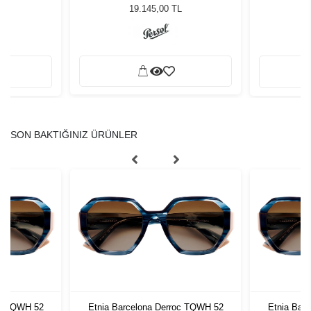
Güneş Gözlüğü
19.145,00 TL
SON BAKTIĞINIZ ÜRÜNLER
oc TQWH 52
Etnia Barcelona Derroc TQWH 52
Etnia Bar