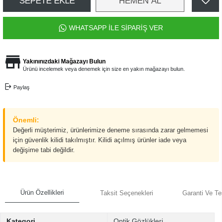
SEPETE EKLE
HEMEN AL
WHATSAPP İLE SİPARİŞ VER
Yakınınızdaki Mağazayı Bulun
Ürünü incelemek veya denemek için size en yakın mağazayı bulun.
Paylaş
Önemli:
Değerli müşterimiz, ürünlerimize deneme sırasında zarar gelmemesi
için güvenlik kilidi takılmıştır. Kilidi açılmış ürünler iade veya
değişime tabi değildir.
Ürün Özellikleri
Taksit Seçenekleri
Garanti Ve Te
Kategori
Optik Gözlükleri