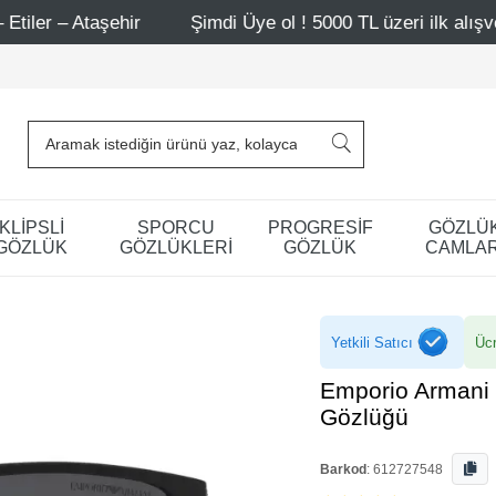
ehir
Şimdi Üye ol ! 5000 TL üzeri ilk alışverişinde 500 
KLİPSLİ
SPORCU
PROGRESİF
GÖZLÜ
GÖZLÜK
GÖZLÜKLERİ
GÖZLÜK
CAMLAR
Yetkili Satıcı
Ücr
Emporio Armani
Gözlüğü
Barkod
:
612727548