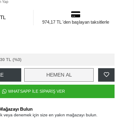
m Yap
 TL
974,17 TL 'den başlayan taksitlerle
,30 TL
(%3)
LE
HEMEN AL
WHATSAPP İLE SİPARİŞ VER
 Mağazayı Bulun
k veya denemek için size en yakın mağazayı bulun.