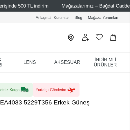
TL indirim
Mağazalarımız – Bağdat Caddesi 1 - Bağdat C
Anlaşmalı Kurumlar
Blog
Mağaza Yorumları
K
İNDİRİMLİ
LENS
AKSESUAR
I
ÜRÜNLER
etsiz Kargo
Yurtdışı Gönderim
 EA4033 5229T356 Erkek Güneş