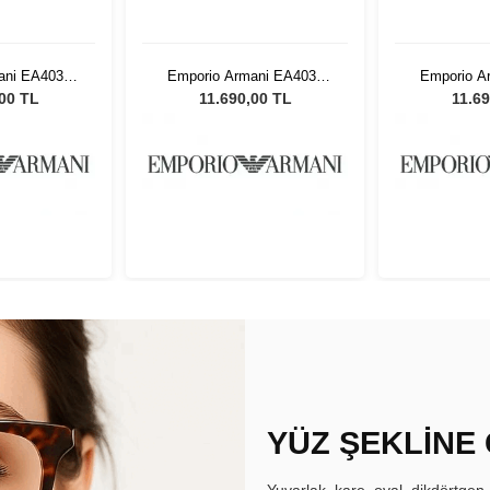
ani EA4033
Emporio Armani EA4033
Emporio A
kek Güneş
5229T356 Erkek Güneş
5229T356
,00 TL
11.690,00 TL
11.69
üğü
Gözlüğü
Gö
YÜZ ŞEKLİNE
Yuvarlak, kare, oval, dikdörtgen