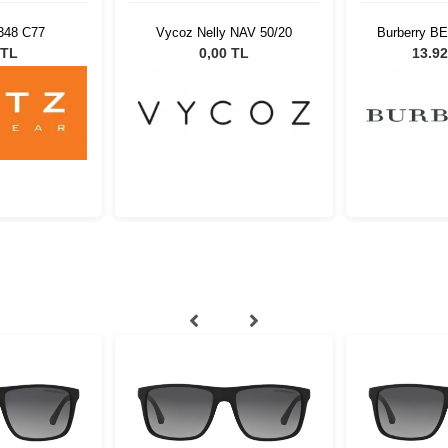
348 C77
Vycoz Nelly NAV 50/20
Burberry BE
53 Kadın 
 TL
0,00 TL
13.92