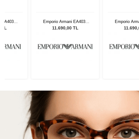
i EA4033
Emporio Armani EA4033
Emporio Arm
k Güneş
5229T356 Erkek Güneş
5229T356 Er
0 TL
11.690,00 TL
11.690
ü
Gözlüğü
Gözl