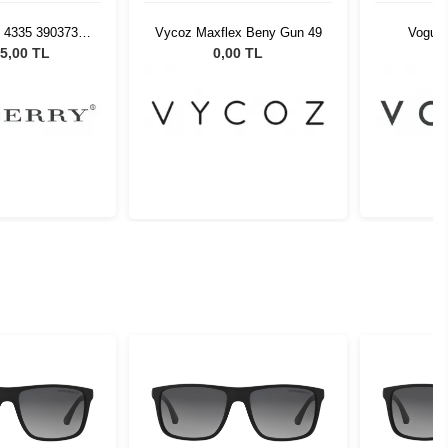
 4335 390373 -
Vycoz Maxflex Beny Gun 49
Vogue
Güneş Gözlüğü
5,00 TL
0,00 TL