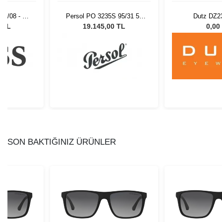
LB/08 - 58
Persol PO 3235S 95/31 55
Dutz DZ2
Gözlüğü
Unisex Güneş Gözlüğü
0 TL
19.145,00 TL
0,00
SON BAKTIĞINIZ ÜRÜNLER