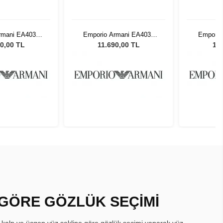
rmani EA4033
Emporio Armani EA4033
Emporio
 Erkek Güneş
5229T356 Erkek Güneş
5229T3
0,00 TL
11.690,00 TL
11.
zlüğü
Gözlüğü
 GÖRE GÖZLÜK SEÇİMİ
, kalp ve üçgen yüz şekline göre gözlük seçimi yaparak yüz