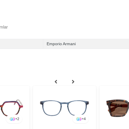
mlar
Emporio Armani
+
2
+
4