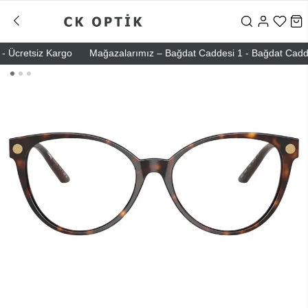
Ücretsiz Kargo
Mağazalarımız – Bağdat Caddesi 1 - Bağdat Caddesi 2 