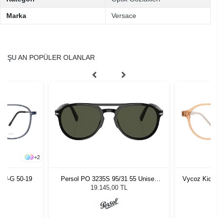
Marka
Versace
ŞU AN POPÜLER OLANLAR
+
2
LU-G 50-19
Persol PO 3235S 95/31 55 Unisex
Vycoz Kids 
Güneş Gözlüğü
19.145,00 TL