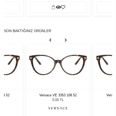
SON BAKTIĞINIZ ÜRÜNLER
108 52
Versace VE 3353 108 52
Versa
0,00 TL