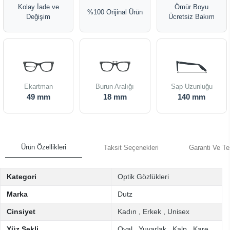
Kolay İade ve
Ömür Boyu
%100 Orijinal Ürün
Değişim
Ücretsiz Bakım
Ekartman
Burun Aralığı
Sap Uzunluğu
49 mm
18 mm
140 mm
Ürün Özellikleri
Taksit Seçenekleri
Garanti Ve Te
Kategori
Optik Gözlükleri
Marka
Dutz
Cinsiyet
Kadın
,
Erkek
,
Unisex
Yüz Şekli
Oval
,
Yuvarlak
,
Kalp
,
Kare