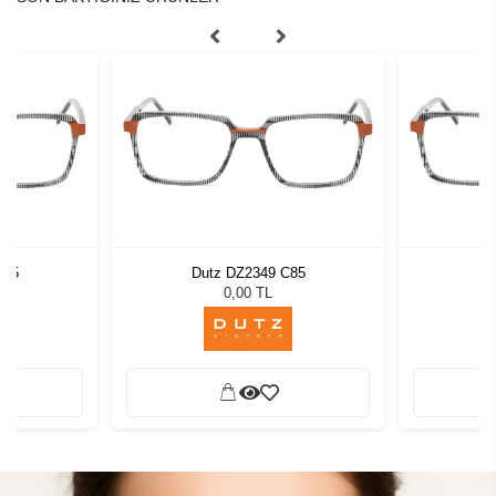
C85
Dutz DZ2349 C85
Du
0,00 TL