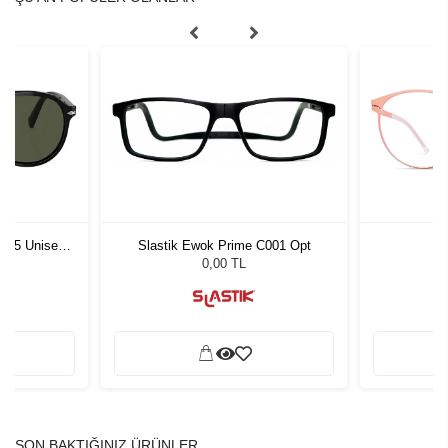
1 55 Unisex
Slastik Ewok Prime C001 Opt
L
ğü
L
0,00 TL
SON BAKTIĞINIZ ÜRÜNLER