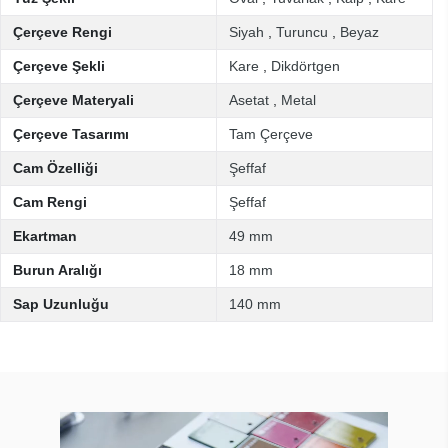
Çerçeve Rengi
Siyah
,
Turuncu
,
Beyaz
Çerçeve Şekli
Kare
,
Dikdörtgen
Çerçeve Materyali
Asetat
,
Metal
Çerçeve Tasarımı
Tam Çerçeve
Cam Özelliği
Şeffaf
Cam Rengi
Şeffaf
Ekartman
49 mm
Burun Aralığı
18 mm
Sap Uzunluğu
140 mm