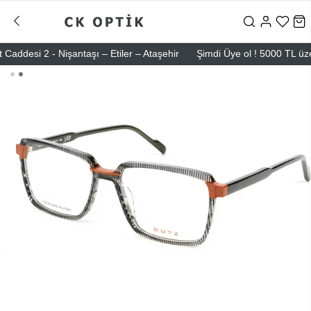
esi 2 - Nişantaşı – Etiler – Ataşehir
Şimdi Üye ol ! 5000 TL üzeri i