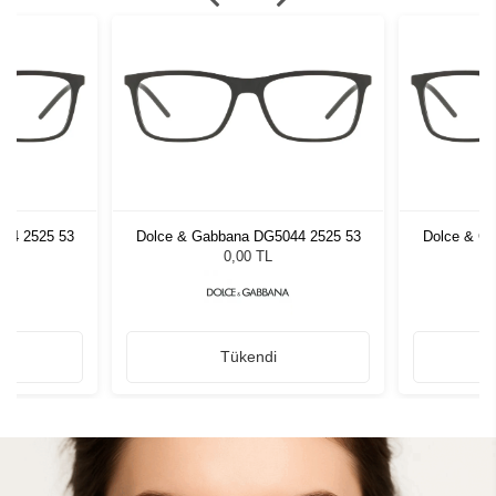
44 2525 53
Dolce & Gabbana DG5044 2525 53
Dolce & G
0,00 TL
Tükendi