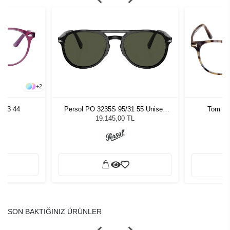
+
2
813 44
Persol PO 3235S 95/31 55 Unisex
Tom Fo
Güneş Gözlüğü
19.145,00 TL
SON BAKTIĞINIZ ÜRÜNLER