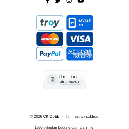
llms.txt
AI READY
© 2026
CK Optik
— Tüm hakları saklıdır.
1996 yılından bugüne daima sizinle.