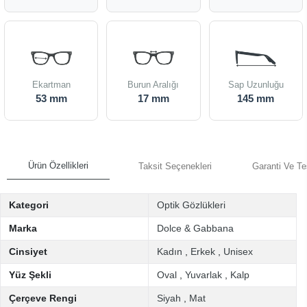
Ekartman
Burun Aralığı
Sap Uzunluğu
53 mm
17 mm
145 mm
Ürün Özellikleri
Taksit Seçenekleri
Garanti Ve Te
Kategori
Optik Gözlükleri
Marka
Dolce & Gabbana
Cinsiyet
Kadın
,
Erkek
,
Unisex
Yüz Şekli
Oval
,
Yuvarlak
,
Kalp
Çerçeve Rengi
Siyah
,
Mat