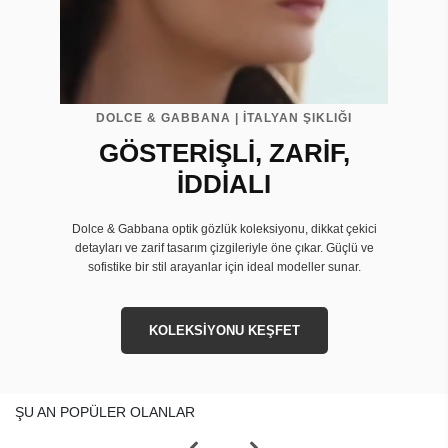
DOLCE & GABBANA | İTALYAN ŞIKLIĞI
GÖSTERİŞLİ, ZARİF,
İDDİALI
Dolce & Gabbana optik gözlük koleksiyonu, dikkat çekici
detayları ve zarif tasarım çizgileriyle öne çıkar. Güçlü ve
sofistike bir stil arayanlar için ideal modeller sunar.
KOLEKSİYONU KEŞFET
ŞU AN POPÜLER OLANLAR