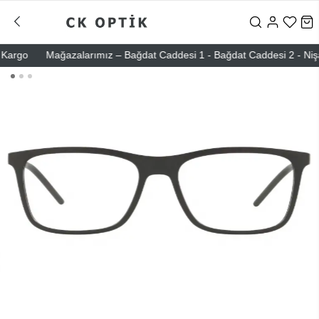
rgo
Mağazalarımız – Bağdat Caddesi 1 - Bağdat Caddesi 2 - Nişantaşı