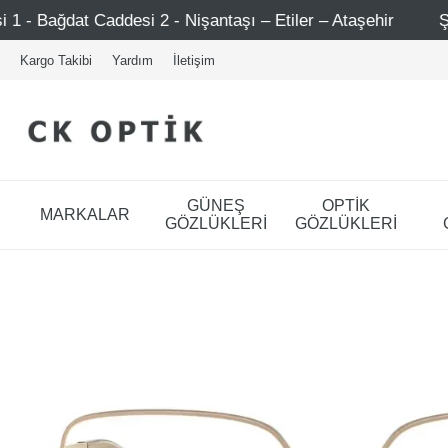
 - Nişantaşı – Etiler – Ataşehir
Şimdi Üye ol ! 5000 TL
Kargo Takibi
Yardım
İletişim
GÜNEŞ
OPTİK
MARKALAR
GÖZLÜKLERİ
GÖZLÜKLERİ