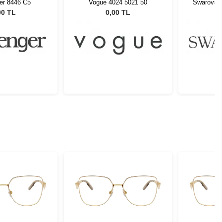
er 8446 C5
Vogue 4024 5021 50
Swarovsk
00 TL
0,00 TL