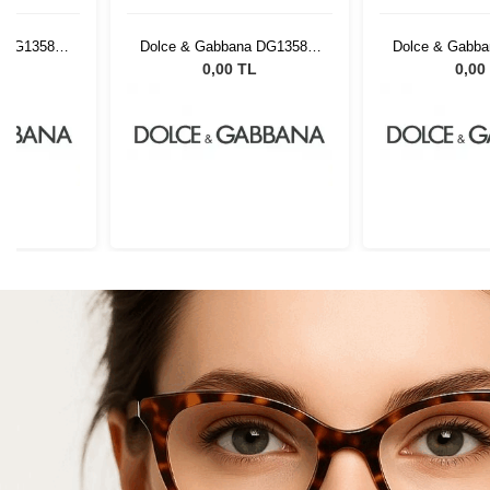
 DG1358 2
Dolce & Gabbana DG1358 2
Dolce & Gabba
54
54
L
0,00 TL
0,00