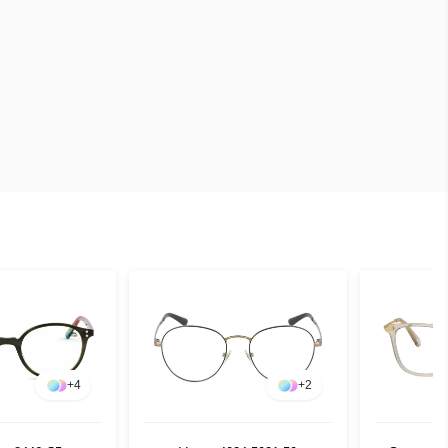
+
4
+
2