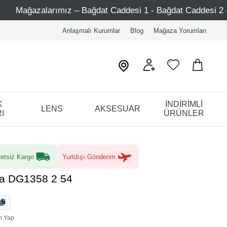
Bağdat Caddesi 1 - Bağdat Caddesi 2 - Nişantaşı – Etiler –
Anlaşmalı Kurumlar
Blog
Mağaza Yorumları
K
İNDİRİMLİ
LENS
AKSESUAR
I
ÜRÜNLER
etsiz Kargo
Yurtdışı Gönderim
a DG1358 2 54
m Yap