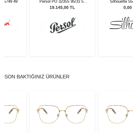
V 5749 49
Persol PO 3235S 95/31 55
Silhouette 5
Unisex Güneş Gözlüğü
53/
L
19.145,00 TL
0,00
SON BAKTIĞINIZ ÜRÜNLER