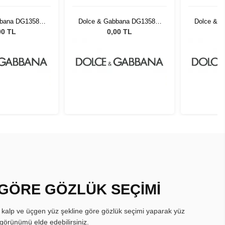
bbana DG1358 2
Dolce & Gabbana DG1358 2
Dolce & 
54
54
00 TL
0,00 TL
 GÖRE GÖZLÜK SEÇİMİ
, kalp ve üçgen yüz şekline göre gözlük seçimi yaparak yüz
görünümü elde edebilirsiniz.