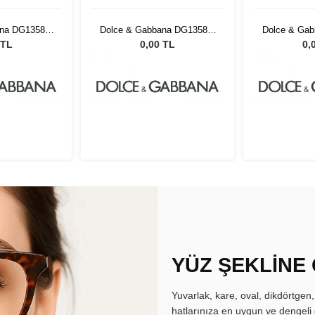
na DG1358 2
Dolce & Gabbana DG1358 2
Dolce & Ga
54
 TL
0,00 TL
0,
YÜZ ŞEKLİNE
Yuvarlak, kare, oval, dikdörtgen
hatlarınıza en uygun ve dengeli 