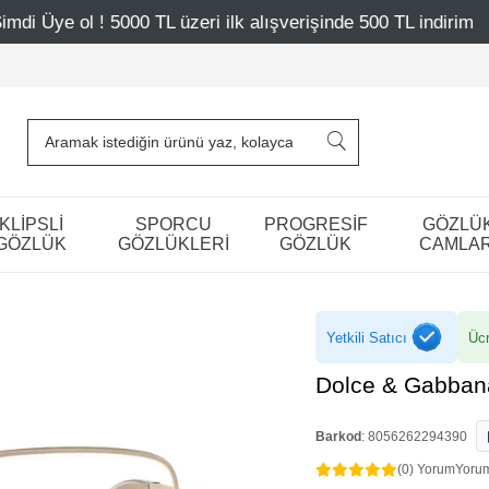
 üzeri ilk alışverişinde 500 TL indirim
Mağazalarımız – 
KLİPSLİ
SPORCU
PROGRESİF
GÖZLÜ
GÖZLÜK
GÖZLÜKLERİ
GÖZLÜK
CAMLAR
Yetkili Satıcı
Ücr
Dolce & Gabban
Barkod
:
8056262294390
(0) Yorum
Yoru