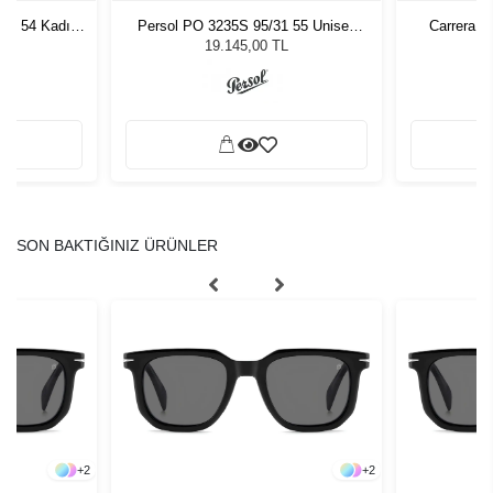
7 - 54 Kadın
Persol PO 3235S 95/31 55 Unisex
Carrera 3
ğü
Güneş Gözlüğü
L
19.145,00 TL
SON BAKTIĞINIZ ÜRÜNLER
+
2
+
2