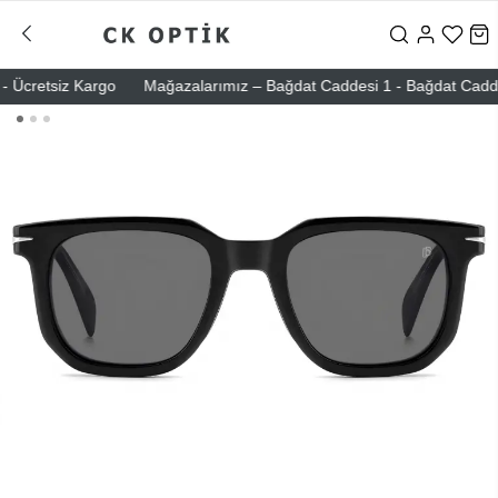
Ücretsiz Kargo
Mağazalarımız – Bağdat Caddesi 1 - Bağdat Caddesi 2 