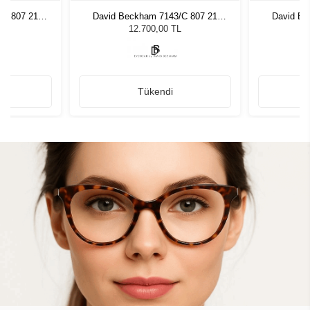
/C 807 21
David Beckham 7143/C 807 21
David Be
ş Gözlüğü
8503251 Unisex Güneş Gözlüğü
8503251 
L
12.700,00 TL
Tükendi