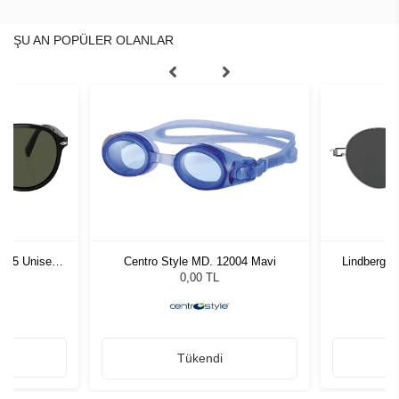
ŞU AN POPÜLER OLANLAR
1 55 Unisex
Centro Style MD. 12004 Mavi
Lindberg 
ğü
L
0,00 TL
Tükendi