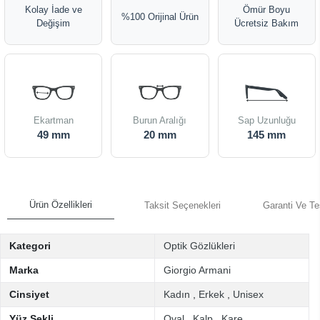
Kolay İade ve
Ömür Boyu
%100 Orijinal Ürün
Değişim
Ücretsiz Bakım
Ekartman
Burun Aralığı
Sap Uzunluğu
49 mm
20 mm
145 mm
Ürün Özellikleri
Taksit Seçenekleri
Garanti Ve Te
Kategori
Optik Gözlükleri
Marka
Giorgio Armani
Cinsiyet
Kadın
,
Erkek
,
Unisex
Yüz Şekli
Oval
,
Kalp
,
Kare