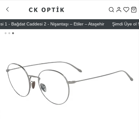
dat Caddesi 2 - Nişantaşı – Etiler – Ataşehir
Şimdi Üye ol ! 5000 T