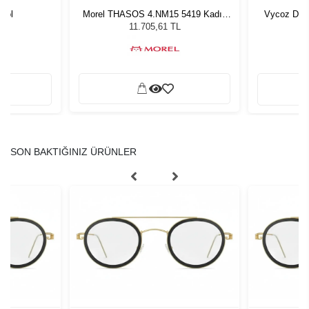
Gol
Morel THASOS 4.NM15 5419 Kadın
Vycoz Dur
Güneş Gözlüğü
11.705,61 TL
SON BAKTIĞINIZ ÜRÜNLER