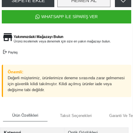
SEPETE EKLE
HEMEN AL
WHATSAPP İLE SİPARİŞ VER
Yakınınızdaki Mağazayı Bulun
Ürünü incelemek veya denemek için size en yakın mağazayı bulun.
Paylaş
Önemli:
Değerli müşterimiz, ürünlerimize deneme sırasında zarar gelmemesi
için güvenlik kilidi takılmıştır. Kilidi açılmış ürünler iade veya
değişime tabi değildir.
Ürün Özellikleri
Taksit Seçenekleri
Garanti Ve Te
Kategori
Optik Gözlükleri