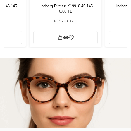
910 46 145
Lindberg Riteitur K19910 46 145
Lindberg 
0,00 TL