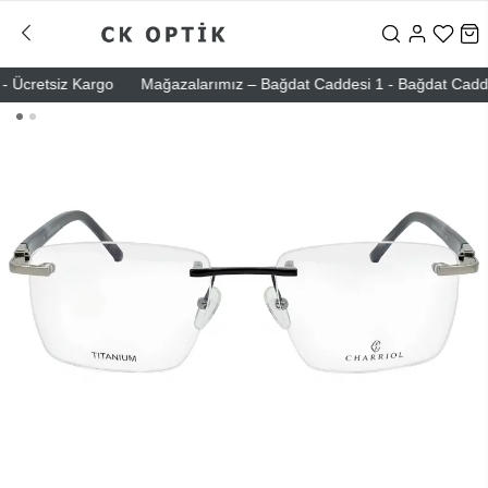
Ücretsiz Kargo
Mağazalarımız – Bağdat Caddesi 1 - Bağdat Caddesi 2 