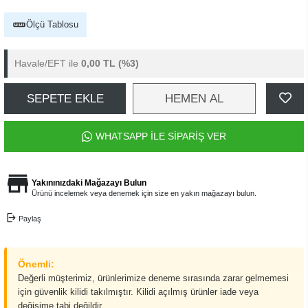
Ölçü Tablosu
Havale/EFT ile
0,00 TL
(%3)
SEPETE EKLE
HEMEN AL
WHATSAPP İLE SİPARİŞ VER
Yakınınızdaki Mağazayı Bulun
Ürünü incelemek veya denemek için size en yakın mağazayı bulun.
Paylaş
Önemli:
Değerli müşterimiz, ürünlerimize deneme sırasında zarar gelmemesi
için güvenlik kilidi takılmıştır. Kilidi açılmış ürünler iade veya
değişime tabi değildir.