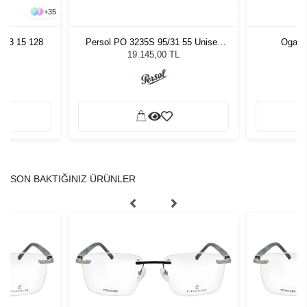
+
35
 43 15 128
Persol PO 3235S 95/31 55 Unisex
Oga 8
Güneş Gözlüğü
19.145,00 TL
SON BAKTIĞINIZ ÜRÜNLER