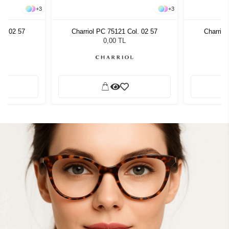
+
3
+
3
ol. 02 57
Charriol PC 75121 Col. 02 57
Charriol
0,00 TL