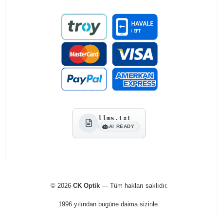
llms.txt
AI READY
© 2026
CK Optik
— Tüm hakları saklıdır.
1996 yılından bugüne daima sizinle.