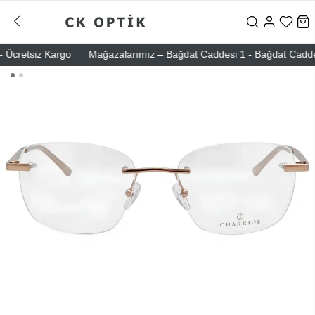
cretsiz Kargo
Mağazalarımız – Bağdat Caddesi 1 - Bağdat Caddesi 2 -