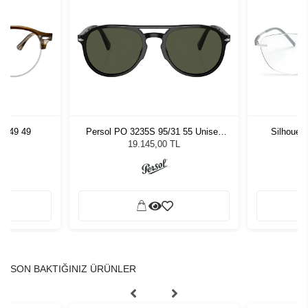
5749 49
Persol PO 3235S 95/31 55 Unisex
Silhouet
Güneş Gözlüğü
19.145,00 TL
SON BAKTIĞINIZ ÜRÜNLER