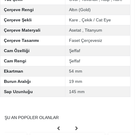
Çerçeve Rengi
Altın (Gold)
Çerçeve Şekli
Kare
,
Çekik / Cat Eye
Çerçeve Materyali
Asetat
,
Titanyum
Çerçeve Tasarımı
Faset Çerçevesiz
Cam Özelliği
Şeffaf
Cam Rengi
Şeffaf
Ekartman
54 mm
Burun Aralığı
19 mm
Sap Uzunluğu
145 mm
ŞU AN POPÜLER OLANLAR