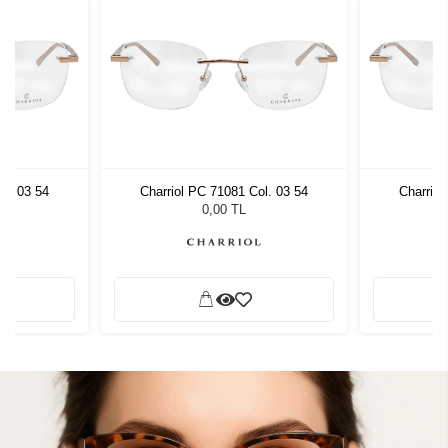
ol. 03 54
Charriol PC 71081 Col. 03 54
Charriol
0,00 TL