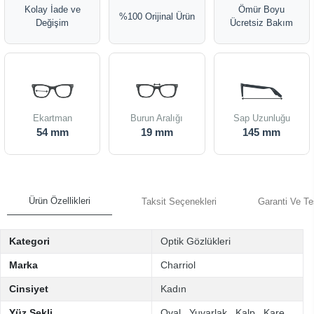
Kolay İade ve
Ömür Boyu
%100 Orijinal Ürün
Değişim
Ücretsiz Bakım
Ekartman
Burun Aralığı
Sap Uzunluğu
54 mm
19 mm
145 mm
Ürün Özellikleri
Taksit Seçenekleri
Garanti Ve Te
Kategori
Optik Gözlükleri
Marka
Charriol
Cinsiyet
Kadın
Yüz Şekli
Oval
,
Yuvarlak
,
Kalp
,
Kare