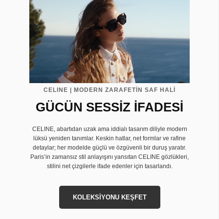
CELINE | MODERN ZARAFETİN SAF HALİ
GÜCÜN SESSİZ İFADESİ
CELINE, abartıdan uzak ama iddialı tasarım diliyle modern
lüksü yeniden tanımlar. Keskin hatlar, net formlar ve rafine
detaylar; her modelde güçlü ve özgüvenli bir duruş yaratır.
Paris’in zamansız stil anlayışını yansıtan CELINE gözlükleri,
stilini net çizgilerle ifade edenler için tasarlandı.
KOLEKSİYONU KEŞFET