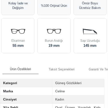
Kolay İade ve
Ömür Boyu
%100 Orijinal Ürün
Değişim
Ücretsiz Bakım
Ekartman
Burun Aralığı
Sap Uzunluğu
55 mm
19 mm
145 mm
Ürün Özellikleri
Taksit Seçenekleri
Garanti Ve Te
Kategori
Güneş Gözlükleri
Marka
Celine
Cinsiyet
Kadın
Yüz Şekli
Oval
,
Üçgen
,
Yuvarlak
,
Kalp