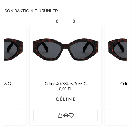
SON BAKTIĞINIZ ÜRÜNLER
A 55 G
Celine 40238U 52A 55 G
Celin
0,00 TL