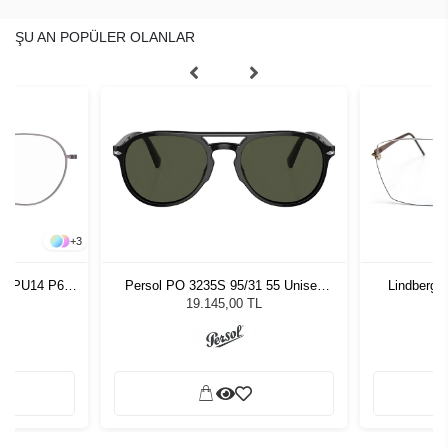
ŞU AN POPÜLER OLANLAR
+
3
546 PU14 P60
Persol PO 3235S 95/31 55 Unisex
Lindberg 
Güneş Gözlüğü
19.145,00 TL