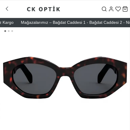
argo
Mağazalarımız – Bağdat Caddesi 1 - Bağdat Caddesi 2 - Nişantaş