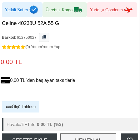
Yetkili Satıcı
Ücretsiz Kargo
Yurtdışı Gönderim
Celine 40238U 52A 55 G
Barkod
:
612750027
(0) Yorum
Yorum Yap
0,00 TL
0,00 TL 'den başlayan taksitlerle
Ölçü Tablosu
Havale/EFT ile
0,00 TL
(%3)