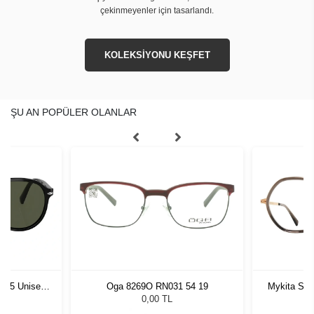
çekinmeyenler için tasarlandı.
KOLEKSİYONU KEŞFET
ŞU AN POPÜLER OLANLAR
1 55 Unisex
Oga 8269O RN031 54 19
Mykita Sol
ğü
L
0,00 TL