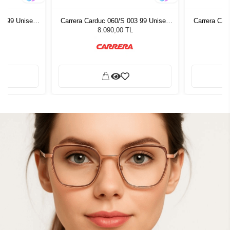
03 99 Unisex
Carrera Carduc 060/S 003 99 Unisex
Carrera Car
ğü
Güneş Gözlüğü
G
8.090,00 TL