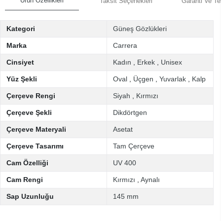
Ürün Özellikleri
Taksit Seçenekleri
Garanti Ve Te
Kategori
Güneş Gözlükleri
Marka
Carrera
Cinsiyet
Kadın
,
Erkek
,
Unisex
Yüz Şekli
Oval
,
Üçgen
,
Yuvarlak
,
Kalp
Çerçeve Rengi
Siyah
,
Kırmızı
Çerçeve Şekli
Dikdörtgen
Çerçeve Materyali
Asetat
Çerçeve Tasarımı
Tam Çerçeve
Cam Özelliği
UV 400
Cam Rengi
Kırmızı
,
Aynalı
Sap Uzunluğu
145 mm