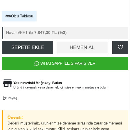
Ölçü Tablosu
Havale/EFT ile
7.847,30 TL
(%3)
SEPETE EKLE
HEMEN AL
WHATSAPP İLE SİPARİŞ VER
Yakınınızdaki Mağazayı Bulun
Ürünü incelemek veya denemek için size en yakın mağazayı bulun.
Paylaş
Önemli:
Değerli müşterimiz, ürünlerimize deneme sırasında zarar gelmemesi
için güvenlik kilidi takılmıştır. Kilidi açılmış ürünler iade veya