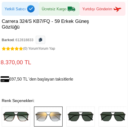
Yetkili Satıcı
Ücretsiz Kargo
Yurtdışı Gönderim
Carrera 324/S KB7/FQ - 59 Erkek Güneş
Gözlüğü
Barkod
:
612818833
(0) Yorum
Yorum Yap
8.370,00 TL
697,50 TL 'den başlayan taksitlerle
Renk Seçenekleri: