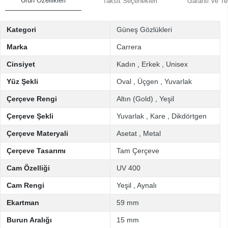
Ürün Özellikleri
Taksit Seçenekleri
Garanti Ve Te
Kategori
Güneş Gözlükleri
Marka
Carrera
Cinsiyet
Kadın
,
Erkek
,
Unisex
Yüz Şekli
Oval
,
Üçgen
,
Yuvarlak
Çerçeve Rengi
Altın (Gold)
,
Yeşil
Çerçeve Şekli
Yuvarlak
,
Kare
,
Dikdörtgen
Çerçeve Materyali
Asetat
,
Metal
Çerçeve Tasarımı
Tam Çerçeve
Cam Özelliği
UV 400
Cam Rengi
Yeşil
,
Aynalı
Ekartman
59 mm
Burun Aralığı
15 mm