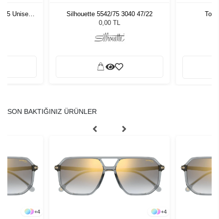
1 55 Unisex
Silhouette 5542/75 3040 47/22
Tom 
ğü
L
0,00 TL
SON BAKTIĞINIZ ÜRÜNLER
+
4
+
4