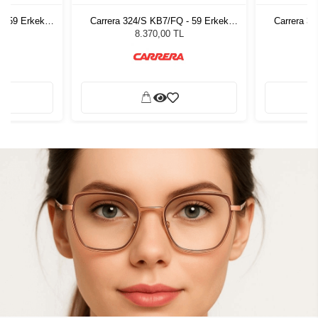
- 59 Erkek
Carrera 324/S KB7/FQ - 59 Erkek
Carrera 3
ğü
Güneş Gözlüğü
G
8.370,00 TL