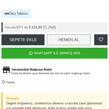
Ölçü Tablosu
Havale/EFT ile
8.118,90 TL
(%3)
SEPETE EKLE
HEMEN AL
WHATSAPP İLE SİPARİŞ VER
Yakınınızdaki Mağazayı Bulun
Ürünü incelemek veya denemek için size en yakın mağazayı bulun.
Paylaş
Önemli:
Değerli müşterimiz, ürünlerimize deneme sırasında zarar gelmemesi
için güvenlik kilidi takılmıştır. Kilidi açılmış ürünler iade veya