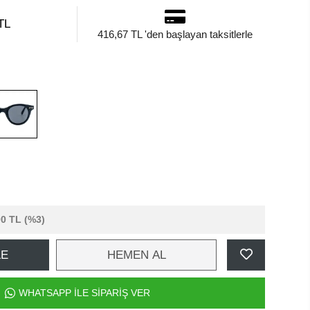
TL
416,67 TL 'den başlayan taksitlerle
00 TL
(%3)
LE
HEMEN AL
WHATSAPP İLE SİPARİŞ VER