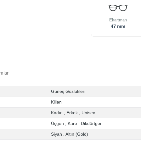
Ekartman
47 mm
mlar
Güneş Gözlükleri
Kilian
Kadın
,
Erkek
,
Unisex
Üçgen
,
Kare
,
Dikdörtgen
Siyah
,
Altın (Gold)