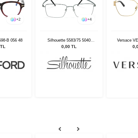
+
2
+
4
98-B 056 48
Silhouette 5583/75 5040
Versace VE
53/18
 TL
0,00 TL
0,