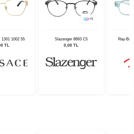
+
5
 1301 1002 55
Slazenger 8893 C5
Ray-Ban
00 TL
0,00 TL