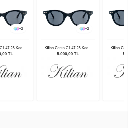
+
2
+
2
 C1 47 23 Kadın
Kilian Cento C1 47 23 Kadın
Kilian Cen
 Gözlüğü
Güneş Gözlüğü
Gün
0,00 TL
5.000,00 TL
5.