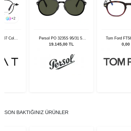
+
2
C107 Col
Persol PO 3235S 95/31 55
Tom Ford FT56
Unisex Güneş Gözlüğü
L
19.145,00 TL
0,00
SON BAKTIĞINIZ ÜRÜNLER