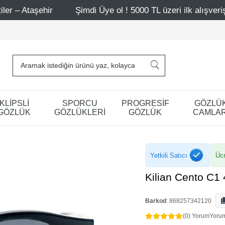
Şimdi Üye ol ! 5000 TL üzeri ilk alışverişinde 500 TL indi
KLİPSLİ
SPORCU
PROGRESİF
GÖZLÜ
GÖZLÜK
GÖZLÜKLERİ
GÖZLÜK
CAMLAR
Yetkili Satıcı
Ücr
Kilian Cento C1
Barkod
:
868257342120
(0) Yorum
Yoru