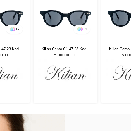
+
2
+
2
1 47 23 Kadın
Kilian Cento C1 47 23 Kadın
Kilian Cento
özlüğü
Güneş Gözlüğü
Güneş
00 TL
5.000,00 TL
5.00