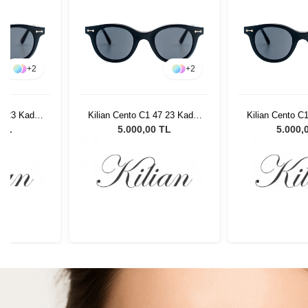
+
2
+
2
47 23 Kadın
Kilian Cento C1 47 23 Kadın
Kilian Cento C
lüğü
Güneş Gözlüğü
Güneş G
 TL
5.000,00 TL
5.000,