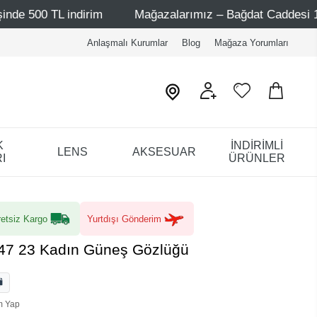
rim
Mağazalarımız – Bağdat Caddesi 1 - Bağdat Caddesi 
Anlaşmalı Kurumlar
Blog
Mağaza Yorumları
K
İNDİRİMLİ
LENS
AKSESUAR
I
ÜRÜNLER
etsiz Kargo
Yurtdışı Gönderim
 47 23 Kadın Güneş Gözlüğü
m Yap