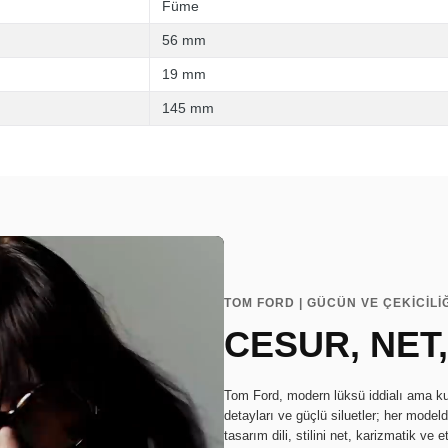
Füme
56 mm
19 mm
145 mm
TOM FORD | GÜCÜN VE ÇEKİCİLİĞ
CESUR, NET
Tom Ford, modern lüksü iddialı ama kusu
detayları ve güçlü siluetler; her model
tasarım dili, stilini net, karizmatik ve 