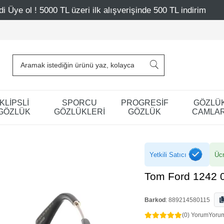
 üzeri ilk alışverişinde 500 TL indirim
Mağazalarımız –
KLİPSLİ
SPORCU
PROGRESİF
GÖZLÜ
GÖZLÜK
GÖZLÜKLERİ
GÖZLÜK
CAMLAR
Yetkili Satıcı
Ücr
Tom Ford 1242 
Barkod
:
889214580115
(0) Yorum
Yoru