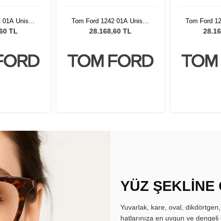
 01A Unisex
Tom Ford 1242 01A Unisex
Tom Ford 1
özlüğü
Güneş Gözlüğü
Güneş
,60 TL
28.168,60 TL
28.16
YÜZ ŞEKLİNE
Yuvarlak, kare, oval, dikdörtgen
hatlarınıza en uygun ve dengeli 