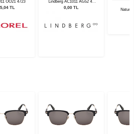
011 OO21 4723
Lindberg AC1011 AG52 42
135
5,04 TL
0,00 TL
Natural