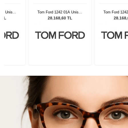
1A Unisex
Tom Ford 1242 01A Unisex
Tom Ford 1242
lüğü
Güneş Gözlüğü
Güneş G
0 TL
28.168,60 TL
28.168