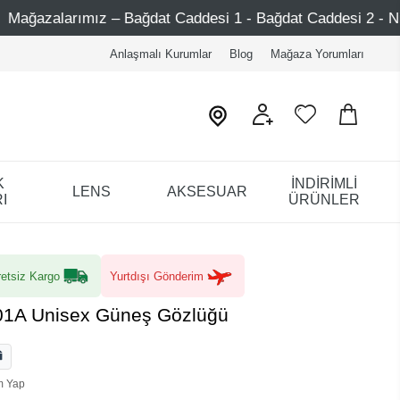
 Bağdat Caddesi 1 - Bağdat Caddesi 2 - Nişantaşı – Etiler –
Anlaşmalı Kurumlar
Blog
Mağaza Yorumları
K
İNDİRİMLİ
LENS
AKSESUAR
I
ÜRÜNLER
etsiz Kargo
Yurtdışı Gönderim
01A Unisex Güneş Gözlüğü
m Yap