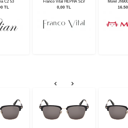
ma C2 53
Franco Vital HEPHA SLV
Morel JN90
00 TL
0,00 TL
16.50