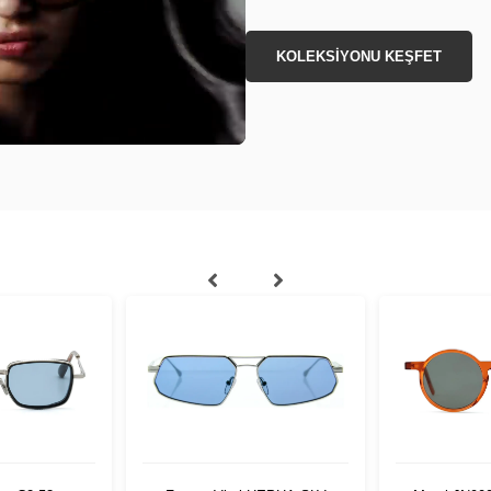
KOLEKSİYONU KEŞFET