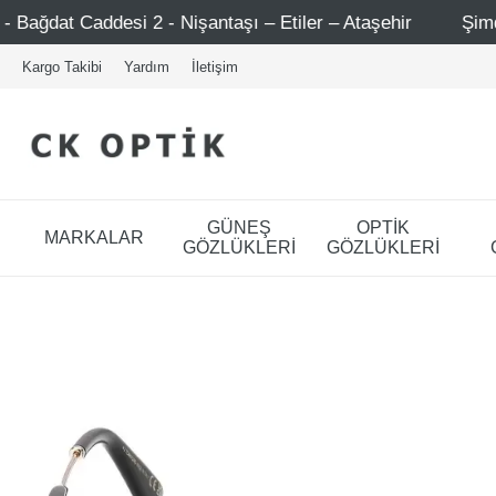
 - Nişantaşı – Etiler – Ataşehir
Şimdi Üye ol ! 5000 TL
Kargo Takibi
Yardım
İletişim
GÜNEŞ
OPTİK
MARKALAR
GÖZLÜKLERİ
GÖZLÜKLERİ