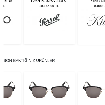
BLTRT 48
Persol PO 3235S 95/31 55
Kilian Cal
Unisex Güneş Gözlüğü
0 TL
19.145,00 TL
8.000,
SON BAKTIĞINIZ ÜRÜNLER