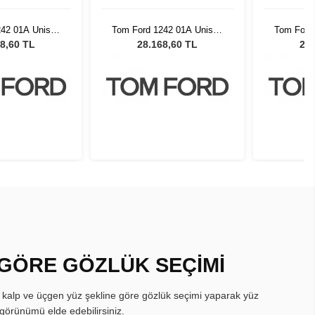
242 01A Unisex
Tom Ford 1242 01A Unisex
Tom Ford
 Gözlüğü
Güneş Gözlüğü
Gün
8,60 TL
28.168,60 TL
28.
 GÖRE GÖZLÜK SEÇİMİ
, kalp ve üçgen yüz şekline göre gözlük seçimi yaparak yüz
görünümü elde edebilirsiniz.