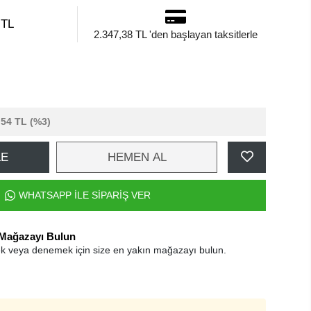
 TL
2.347,38 TL 'den başlayan taksitlerle
,54 TL
(%3)
LE
HEMEN AL
WHATSAPP İLE SİPARİŞ VER
 Mağazayı Bulun
k veya denemek için size en yakın mağazayı bulun.