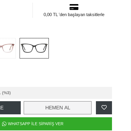
0,00 TL 'den başlayan taksitlerle
L
(%3)
LE
HEMEN AL
WHATSAPP İLE SİPARİŞ VER