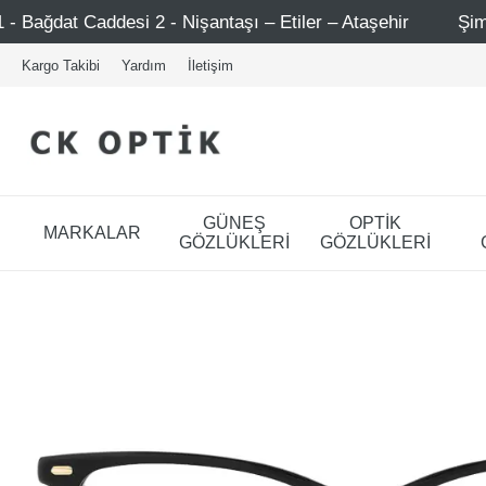
Nişantaşı – Etiler – Ataşehir
Şimdi Üye ol ! 5000 TL üz
Kargo Takibi
Yardım
İletişim
GÜNEŞ
OPTİK
MARKALAR
GÖZLÜKLERİ
GÖZLÜKLERİ