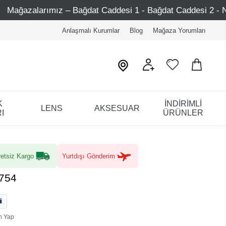
ğdat Caddesi 1 - Bağdat Caddesi 2 - Nişantaşı – Etiler – At
Anlaşmalı Kurumlar
Blog
Mağaza Yorumları
K
İNDİRİMLİ
LENS
AKSESUAR
I
ÜRÜNLER
etsiz Kargo
Yurtdışı Gönderim
0754
m Yap