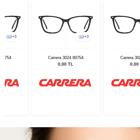
+
3
+
3
 80754
Carrera 3024 80754
Carrera 30
L
0,00 TL
0,00