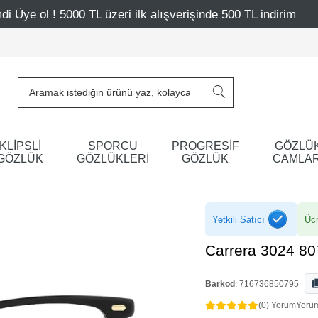
eri ilk alışverişinde 500 TL indirim
Mağazalarımız – Ba
KLİPSLİ
SPORCU
PROGRESİF
GÖZLÜ
GÖZLÜK
GÖZLÜKLERİ
GÖZLÜK
CAMLAR
Yetkili Satıcı
Ücr
Carrera 3024 8
Barkod
:
716736850795
(0) Yorum
Yoru