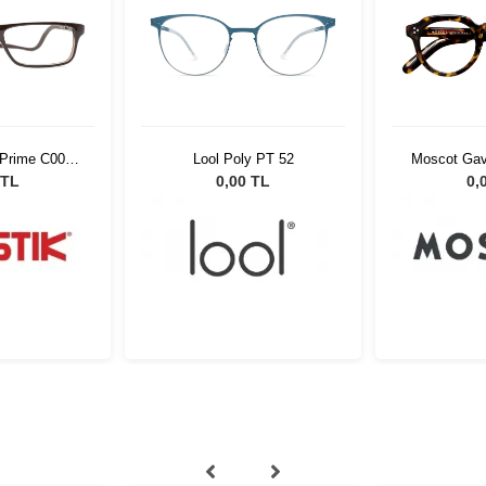
 Prime C007
Lool Poly PT 52
Moscot Gavo
t
20
 TL
0,00 TL
0,