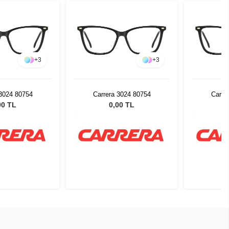
+
3
+
3
 3024 80754
Carrera 3024 80754
Carre
00 TL
0,00 TL