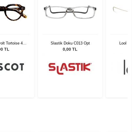
lt Tortoise 45
Slastik Doku C013 Opt
Lool H
02-01
00 TL
0,00 TL