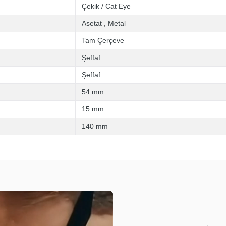
Çekik / Cat Eye
Asetat
,
Metal
Tam Çerçeve
Şeffaf
Şeffaf
54 mm
15 mm
140 mm