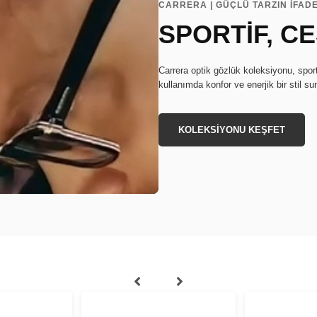
CARRERA | GÜÇLÜ TARZIN İFADE
SPORTİF, C
Carrera optik gözlük koleksiyonu, sport
kullanımda konfor ve enerjik bir stil su
KOLEKSİYONU KEŞFET