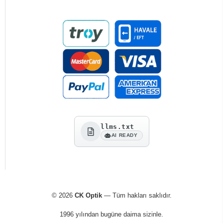
llms.txt
AI READY
© 2026
CK Optik
— Tüm hakları saklıdır.
1996 yılından bugüne daima sizinle.