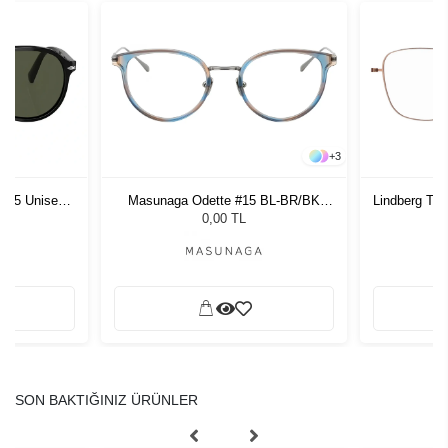
+
3
1 55 Unisex
Masunaga Odette #15 BL-BR/BK
Lindberg Th
ğü
Silver 50
L
0,00 TL
SON BAKTIĞINIZ ÜRÜNLER