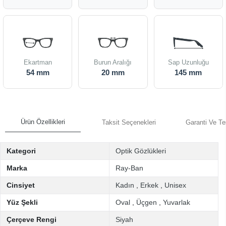
Ekartman
Burun Aralığı
Sap Uzunluğu
54 mm
20 mm
145 mm
Ürün Özellikleri
Taksit Seçenekleri
Garanti Ve Te
Kategori
Optik Gözlükleri
Marka
Ray-Ban
Cinsiyet
Kadın
,
Erkek
,
Unisex
Yüz Şekli
Oval
,
Üçgen
,
Yuvarlak
Çerçeve Rengi
Siyah