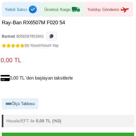
Yetkili Satıcı
Ücretsiz Kargo
Yurtdışı Gönderim
Ray-Ban RX6507M F020 54
Barkod
:
8056597853941
(0) Yorum
Yorum Yap
0,00 TL
0,00 TL 'den başlayan taksitlerle
Ölçü Tablosu
Havale/EFT ile
0,00 TL
(%3)