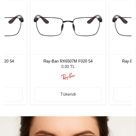
F020 54
Ray-Ban RX6507M F020 54
Ray-Ba
0,00 TL
Tükendi