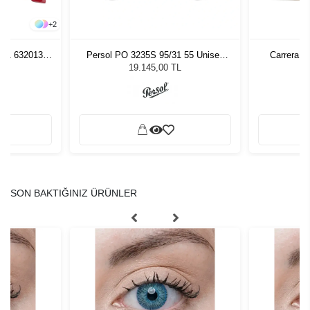
+
2
261 632013
Persol PO 3235S 95/31 55 Unisex
Carrera 3
zlüğü
Güneş Gözlüğü
L
19.145,00 TL
SON BAKTIĞINIZ ÜRÜNLER