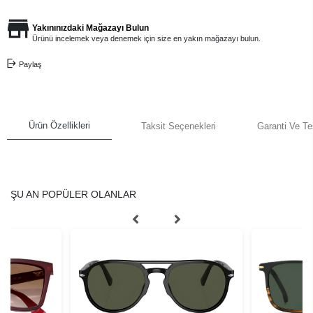
Yakınınızdaki Mağazayı Bulun
Ürünü incelemek veya denemek için size en yakın mağazayı bulun.
Paylaş
Ürün Özellikleri
Taksit Seçenekleri
Garanti Ve Te
ŞU AN POPÜLER OLANLAR