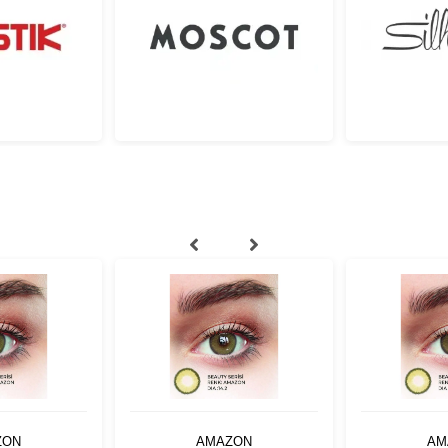
ZON
AMAZON
AM