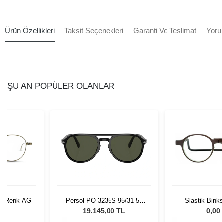
Ürün Özellikleri
Taksit Seçenekleri
Garanti Ve Teslimat
Yoru
ŞU AN POPÜLER OLANLAR
06 Renk AG
Persol PO 3235S 95/31 55
Slastik Bink
Unisex Güneş Gözlüğü
L
19.145,00 TL
0,00