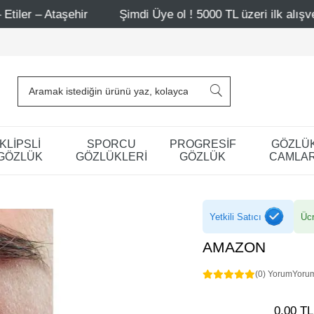
ehir
Şimdi Üye ol ! 5000 TL üzeri ilk alışverişinde 500 
KLİPSLİ
SPORCU
PROGRESİF
GÖZLÜ
GÖZLÜK
GÖZLÜKLERİ
GÖZLÜK
CAMLAR
Yetkili Satıcı
Ücr
AMAZON
(0) Yorum
Yoru
0,00 TL