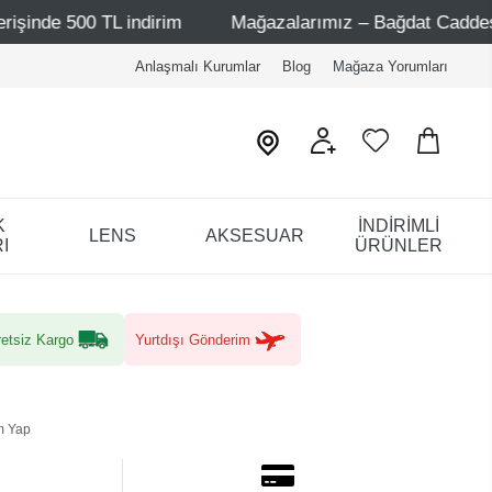
TL indirim
Mağazalarımız – Bağdat Caddesi 1 - Bağdat Ca
Anlaşmalı Kurumlar
Blog
Mağaza Yorumları
K
İNDİRİMLİ
LENS
AKSESUAR
I
ÜRÜNLER
etsiz Kargo
Yurtdışı Gönderim
m Yap