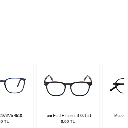
 2978/75 4510
Tom Ford FT 5868 B 001 51
Moscot 
4/18
0200-01
00 TL
0,00 TL