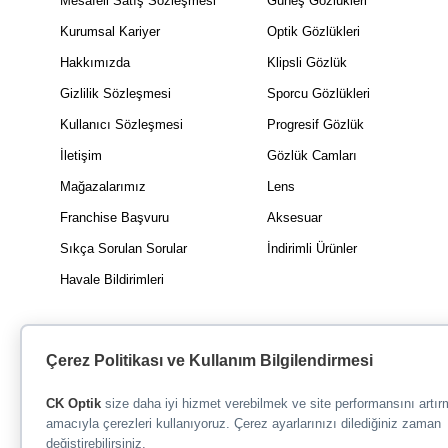
Mesafeli Satış Sözleşmesi
Güneş Gözlükleri
Kurumsal Kariyer
Optik Gözlükleri
Hakkımızda
Klipsli Gözlük
Gizlilik Sözleşmesi
Sporcu Gözlükleri
Kullanıcı Sözleşmesi
Progresif Gözlük
İletişim
Gözlük Camları
Mağazalarımız
Lens
Franchise Başvuru
Aksesuar
Sıkça Sorulan Sorular
İndirimli Ürünler
Havale Bildirimleri
Çerez Politikası ve Kullanım Bilgilendirmesi
CK Optik
size daha iyi hizmet verebilmek ve site performansını artı
amacıyla çerezleri kullanıyoruz. Çerez ayarlarınızı dilediğiniz zaman
değiştirebilirsiniz.