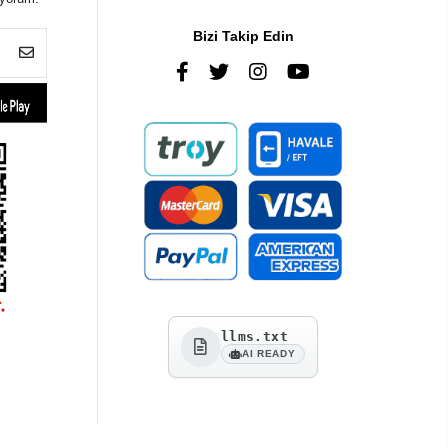
Bizi Takip Edin
llms.txt
AI READY