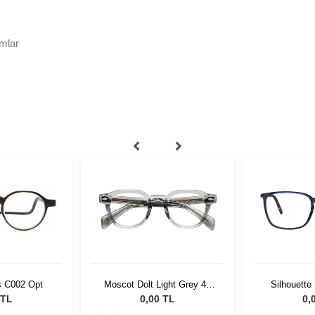
mlar
s C002 Opt
Moscot Dolt Light Grey 49
Silhouette
1202-01
5
 TL
0,00 TL
0,