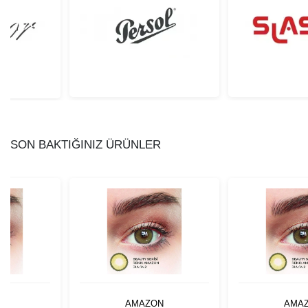
SON BAKTIĞINIZ ÜRÜNLER
N
AMAZON
AMA