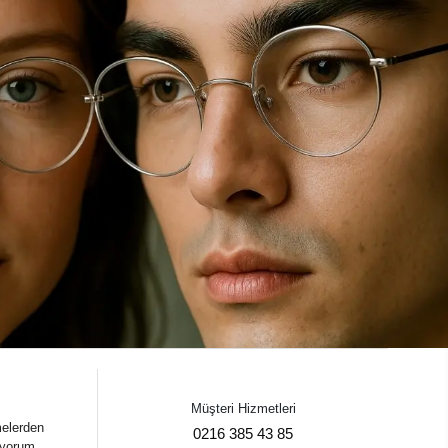
Müşteri Hizmetleri
melerden
0216 385 43 85
iyorum.