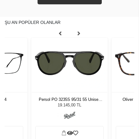
ŞU AN POPÜLER OLANLAR
 54
Persol PO 3235S 95/31 55 Unisex
Oliver P
Güneş Gözlüğü
19.145,00 TL