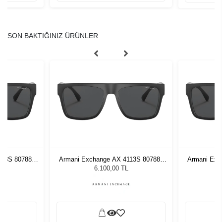
SON BAKTIĞINIZ ÜRÜNLER
113S 807887
Armani Exchange AX 4113S 807887
Armani Exc
Gözlüğü
55 Unisex Güneş Gözlüğü
55 Uni
6.100,00 TL