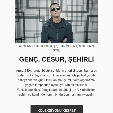
ARMANI EXCHANGE | ŞEHRİN HIZI, MODERN
STİL
GENÇ, CESUR, ŞEHİRLİ
Armani Exchange, büyük şehirlerin enerjisinden ilham alan
modern stil anlayışını gözlük tasarımlarına taşır. Net çizgiler,
hafif yapılar ve günlük kullanıma uyumlu formlar; dinamik
yaşam temposuna ayak uyduran bir stil sunar.
Fonksiyonelliği çağdaş tasarımla birleştiren A|X gözlükleri,
şehirli ve kendinden emin bir duruşun tamamlayıcısıdır.
KOLEKSİYONU KEŞFET