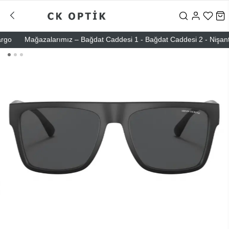
Mağazalarımız – Bağdat Caddesi 1 - Bağdat Caddesi 2 - Nişantaşı –