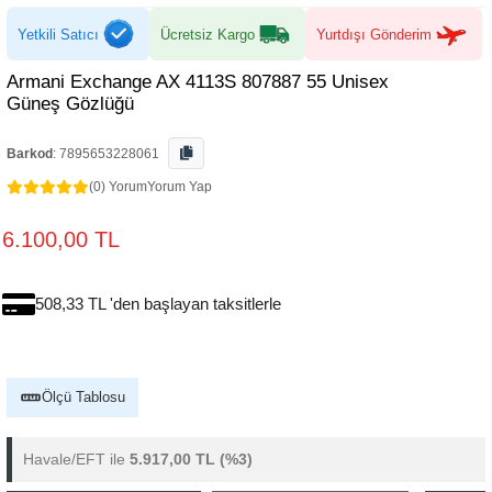
Yetkili Satıcı
Ücretsiz Kargo
Yurtdışı Gönderim
Armani Exchange AX 4113S 807887 55 Unisex
Güneş Gözlüğü
Barkod
:
7895653228061
(0) Yorum
Yorum Yap
6.100,00 TL
508,33 TL 'den başlayan taksitlerle
Ölçü Tablosu
Havale/EFT ile
5.917,00 TL
(%3)