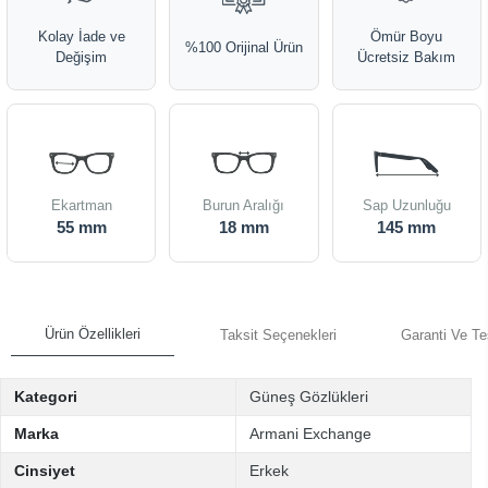
Kolay İade ve
Ömür Boyu
%100 Orijinal Ürün
Değişim
Ücretsiz Bakım
Ekartman
Burun Aralığı
Sap Uzunluğu
55 mm
18 mm
145 mm
Ürün Özellikleri
Taksit Seçenekleri
Garanti Ve Te
Kategori
Güneş Gözlükleri
Marka
Armani Exchange
Cinsiyet
Erkek