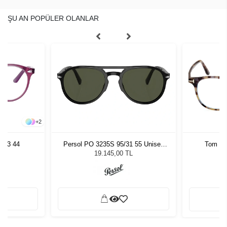
ŞU AN POPÜLER OLANLAR
+
2
813 44
Persol PO 3235S 95/31 55 Unisex
Tom Fo
Güneş Gözlüğü
19.145,00 TL