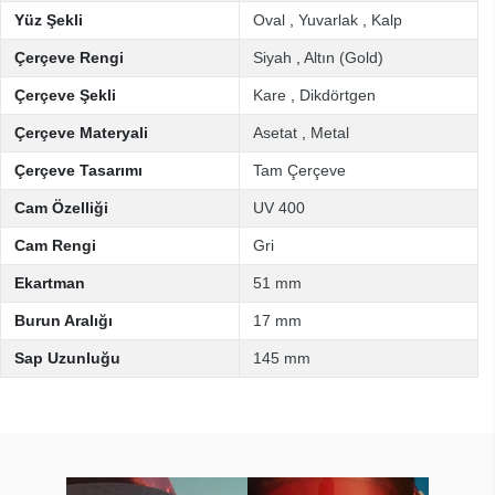
Yüz Şekli
Oval
,
Yuvarlak
,
Kalp
Çerçeve Rengi
Siyah
,
Altın (Gold)
Çerçeve Şekli
Kare
,
Dikdörtgen
Çerçeve Materyali
Asetat
,
Metal
Çerçeve Tasarımı
Tam Çerçeve
Cam Özelliği
UV 400
Cam Rengi
Gri
Ekartman
51 mm
Burun Aralığı
17 mm
Sap Uzunluğu
145 mm