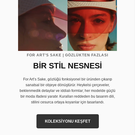
FOR ART’S SAKE | GÖZLÜKTEN FAZLASI
BİR STİL NESNESİ
For Art’s Sake, gözlüğü fonksiyonel bir üründen çıkarıp
sanatsal bir objeye dönüştürür. Heykelsi çerçeveler,
beklenmedik detaylar ve iddialı formlar; her modelde güçlü
bir moda ifadesi yaratır. Kuralları reddeden bu tasarım dili,
stilini cesurca ortaya koyanlar için tasarlandı.
KOLEKSİYONU KEŞFET