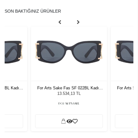
SON BAKTIĞINIZ ÜRÜNLER
022BL Kadın
For Arts Sake Fas SF 022BL Kadın
For Arts S
ğü
Güneş Gözlüğü
G
L
13.534,13 TL