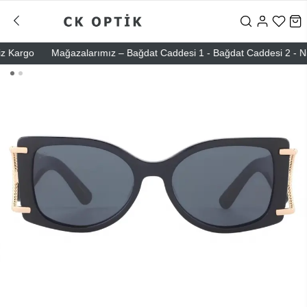
argo
Mağazalarımız – Bağdat Caddesi 1 - Bağdat Caddesi 2 - Nişanta