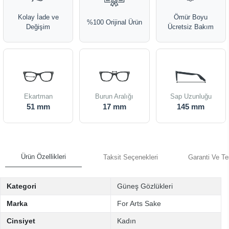
Kolay İade ve
Ömür Boyu
%100 Orijinal Ürün
Değişim
Ücretsiz Bakım
Ekartman
Burun Aralığı
Sap Uzunluğu
51 mm
17 mm
145 mm
Ürün Özellikleri
Taksit Seçenekleri
Garanti Ve Te
Kategori
Güneş Gözlükleri
Marka
For Arts Sake
Cinsiyet
Kadın