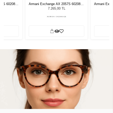
57S 602080 -
Armani Exchange AX 2057S 602080 -
Armani Exch
Gözlüğü
59 Unisex Güneş Gözlüğü
59 Uni
7.265,00 TL