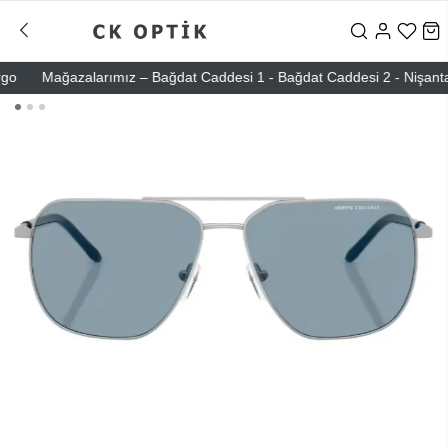
Mağazalarımız – Bağdat Caddesi 1 - Bağdat Caddesi 2 - Nişantaşı – 