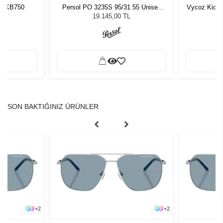
0 KB750
Persol PO 3235S 95/31 55 Unisex
Vycoz Kids 
Güneş Gözlüğü
19.145,00 TL
SON BAKTIĞINIZ ÜRÜNLER
+
2
+
2