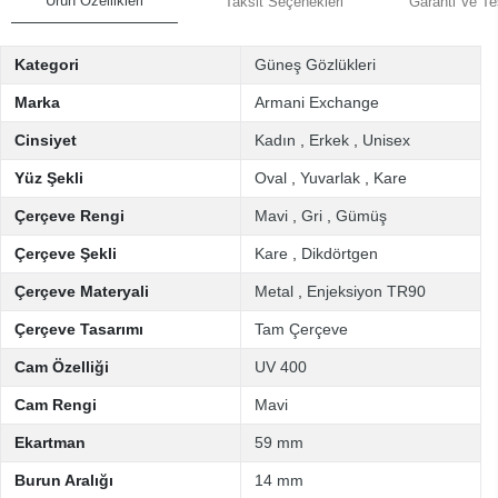
Ürün Özellikleri
Taksit Seçenekleri
Garanti Ve Te
Kategori
Güneş Gözlükleri
Marka
Armani Exchange
Cinsiyet
Kadın
,
Erkek
,
Unisex
Yüz Şekli
Oval
,
Yuvarlak
,
Kare
Çerçeve Rengi
Mavi
,
Gri
,
Gümüş
Çerçeve Şekli
Kare
,
Dikdörtgen
Çerçeve Materyali
Metal
,
Enjeksiyon TR90
Çerçeve Tasarımı
Tam Çerçeve
Cam Özelliği
UV 400
Cam Rengi
Mavi
Ekartman
59 mm
Burun Aralığı
14 mm