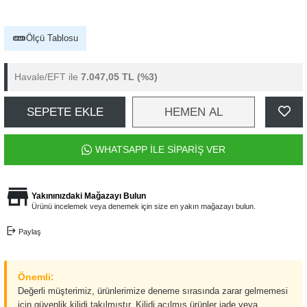
Ölçü Tablosu
Havale/EFT ile
7.047,05 TL
(%3)
SEPETE EKLE
HEMEN AL
WHATSAPP İLE SİPARİŞ VER
Yakınınızdaki Mağazayı Bulun
Ürünü incelemek veya denemek için size en yakın mağazayı bulun.
Paylaş
Önemli:
Değerli müşterimiz, ürünlerimize deneme sırasında zarar gelmemesi
için güvenlik kilidi takılmıştır. Kilidi açılmış ürünler iade veya