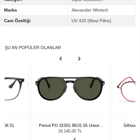
Marka
Alexander Wintsch
Cam Özelliği
UV 420 (Mavi Filtre)
ŞU AN POPÜLER OLANLAR
8106 51
Persol PO 3235S 95/31 55 Unisex
Silhouet
Güneş Gözlüğü
19.145,00 TL