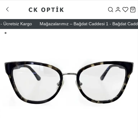
Ücretsiz Kargo
Mağazalarımız – Bağdat Caddesi 1 - Bağdat Caddesi 2 