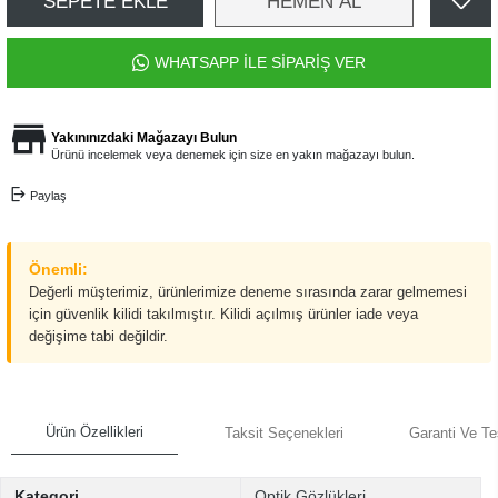
SEPETE EKLE
HEMEN AL
WHATSAPP İLE SİPARİŞ VER
Yakınınızdaki Mağazayı Bulun
Ürünü incelemek veya denemek için size en yakın mağazayı bulun.
Paylaş
Önemli:
Değerli müşterimiz, ürünlerimize deneme sırasında zarar gelmemesi
için güvenlik kilidi takılmıştır. Kilidi açılmış ürünler iade veya
değişime tabi değildir.
Ürün Özellikleri
Taksit Seçenekleri
Garanti Ve Te
Kategori
Optik Gözlükleri