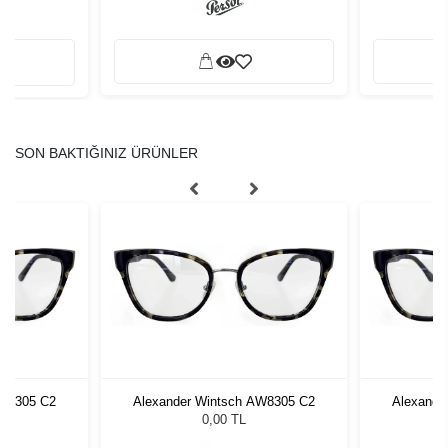
SON BAKTIĞINIZ ÜRÜNLER
AW8305 C2
Alexander Wintsch AW8305 C2
Alexande
0,00 TL