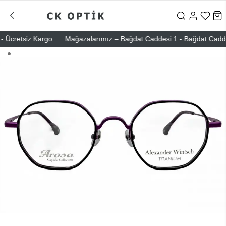
Ücretsiz Kargo
Mağazalarımız – Bağdat Caddesi 1 - Bağdat Caddesi 2 