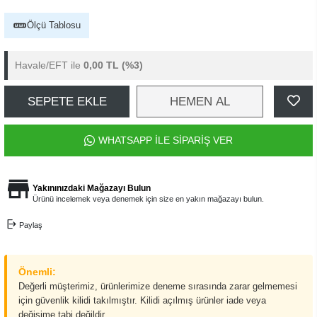
Ölçü Tablosu
Havale/EFT ile
0,00 TL
(%3)
SEPETE EKLE
HEMEN AL
WHATSAPP İLE SİPARİŞ VER
Yakınınızdaki Mağazayı Bulun
Ürünü incelemek veya denemek için size en yakın mağazayı bulun.
Paylaş
Önemli:
Değerli müşterimiz, ürünlerimize deneme sırasında zarar gelmemesi
için güvenlik kilidi takılmıştır. Kilidi açılmış ürünler iade veya
değişime tabi değildir.