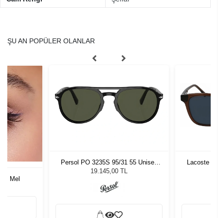
ŞU AN POPÜLER OLANLAR
Persol PO 3235S 95/31 55 Unisex
Lacoste L6
Güneş Gözlüğü
19.145,00 TL
ors Mel