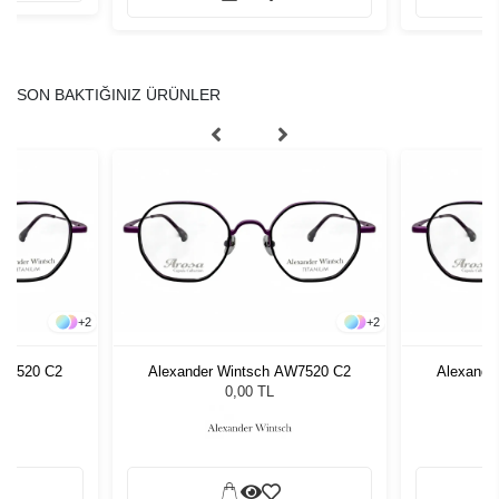
SON BAKTIĞINIZ ÜRÜNLER
+
2
+
2
AW7520 C2
Alexander Wintsch AW7520 C2
Alexande
0,00 TL