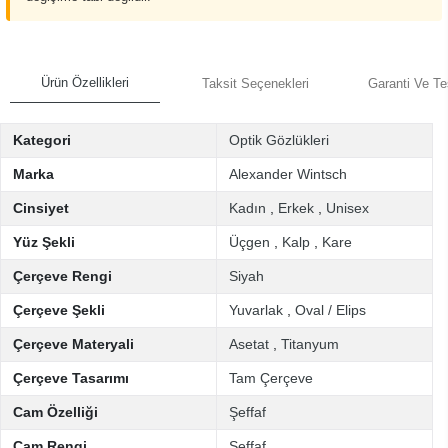
Ürün Özellikleri
Taksit Seçenekleri
Garanti Ve Te
Kategori
Optik Gözlükleri
Marka
Alexander Wintsch
Cinsiyet
Kadın
,
Erkek
,
Unisex
Yüz Şekli
Üçgen
,
Kalp
,
Kare
Çerçeve Rengi
Siyah
Çerçeve Şekli
Yuvarlak
,
Oval / Elips
Çerçeve Materyali
Asetat
,
Titanyum
Çerçeve Tasarımı
Tam Çerçeve
Cam Özelliği
Şeffaf
Cam Rengi
Şeffaf