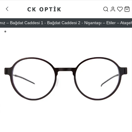
 Bağdat Caddesi 1 - Bağdat Caddesi 2 - Nişantaşı – Etiler – Ataşehir