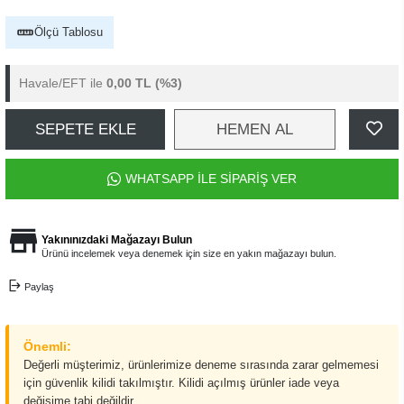
Ölçü Tablosu
Havale/EFT ile
0,00 TL
(%3)
SEPETE EKLE
HEMEN AL
WHATSAPP İLE SİPARİŞ VER
Yakınınızdaki Mağazayı Bulun
Ürünü incelemek veya denemek için size en yakın mağazayı bulun.
Paylaş
Önemli:
Değerli müşterimiz, ürünlerimize deneme sırasında zarar gelmemesi
için güvenlik kilidi takılmıştır. Kilidi açılmış ürünler iade veya
değişime tabi değildir.