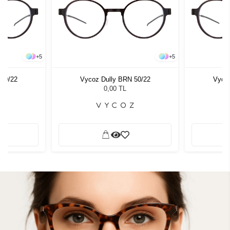
+
5
+
5
 50/22
Vycoz Dully BRN 50/22
Vycoz
0,00 TL