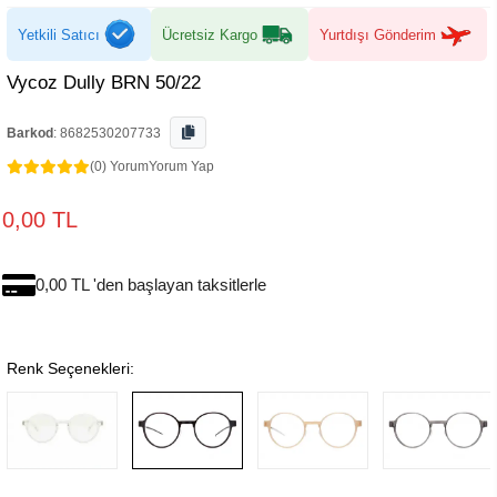
Yetkili Satıcı
Ücretsiz Kargo
Yurtdışı Gönderim
Vycoz Dully BRN 50/22
Barkod
:
8682530207733
(0) Yorum
Yorum Yap
0,00 TL
0,00 TL 'den başlayan taksitlerle
Renk Seçenekleri: