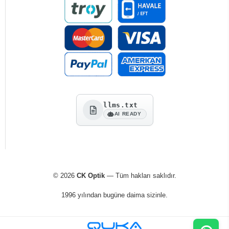
llms.txt
AI READY
© 2026
CK Optik
— Tüm hakları saklıdır.
1996 yılından bugüne daima sizinle.