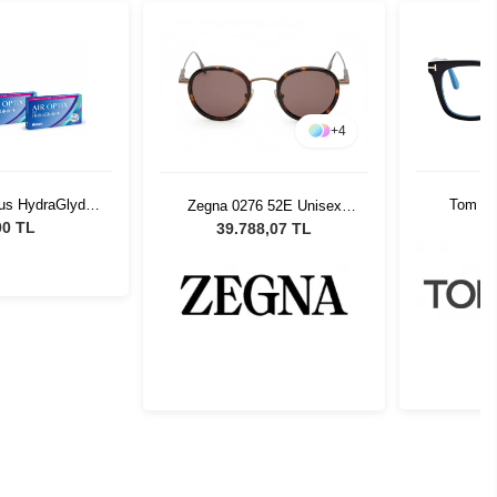
+
4
lus HydraGlyde
Tom F
Zegna 0276 52E Unisex
Set 2 Kutu
FT59
Güneş Gözlüğü
00 TL
39.788,07 TL