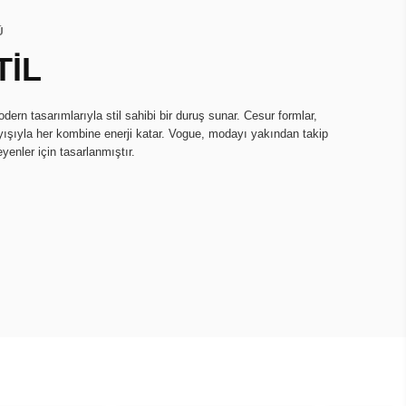
Ü
TİL
ern tasarımlarıyla stil sahibi bir duruş sunar. Cesur formlar,
nlayışıyla her kombine enerji katar. Vogue, modayı yakından takip
yenler için tasarlanmıştır.