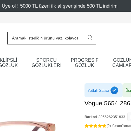
L üzeri ilk alışverişinde 500 TL indirim
Mağazalarımız 
KLİPSLİ
SPORCU
PROGRESİF
GÖZLÜ
GÖZLÜK
GÖZLÜKLERİ
GÖZLÜK
CAMLAR
Yetkili Satıcı
Ücr
Vogue 5654 286
Barkod
:
8056262351833
(0) Yorum
Yoru