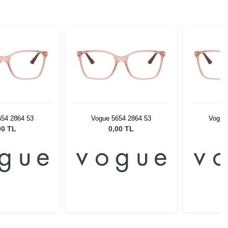
654 2864 53
Vogue 5654 2864 53
Vogue
00 TL
0,00 TL