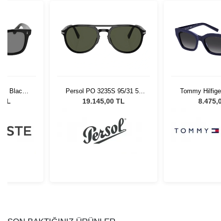
01- Black
Persol PO 3235S 95/31 55
Tommy Hilfige
Gözlüğü
Unisex Güneş Gözlüğü
PJPGB - 51 K
7 TL
19.145,00 TL
8.475,
Gözl