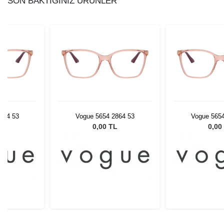
SON BAKTIĞINIZ ÜRÜNLER
864 53
Vogue 5654 2864 53
Vogue 5654
L
0,00 TL
0,00