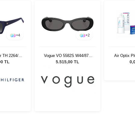
+
4
+
2
r TH 2264/S
Vogue VO 5582S W44/87 -
Air Optix P
adın Güneş
53 Kadın Güneş Gözlüğü
Kombi 
00 TL
5.515,00 TL
0,
üğü