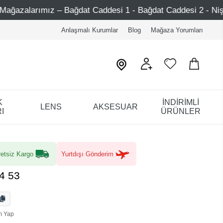
– Bağdat Caddesi 1 - Bağdat Caddesi 2 - Nişantaşı – Etiler 
Anlaşmalı Kurumlar
Blog
Mağaza Yorumları
K
İNDİRİMLİ
LENS
AKSESUAR
I
ÜRÜNLER
etsiz Kargo
Yurtdışı Gönderim
4 53
m Yap