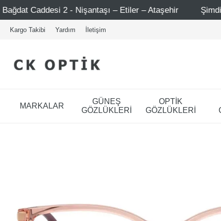
2 - Nişantaşı – Etiler – Ataşehir
Şimdi Üye ol ! 5000 T
Kargo Takibi
Yardım
İletişim
GÜNEŞ
OPTİK
MARKALAR
GÖZLÜKLERİ
GÖZLÜKLERİ