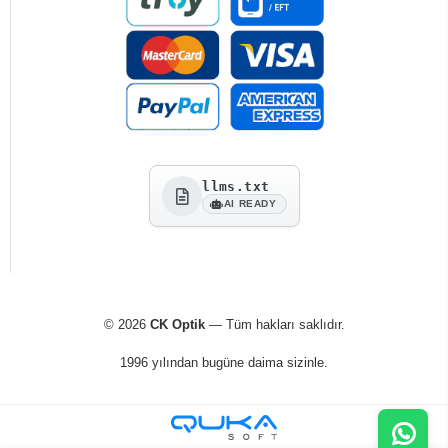
llms.txt
AI READY
© 2026
CK Optik
— Tüm hakları saklıdır.
1996 yılından bugüne daima sizinle.