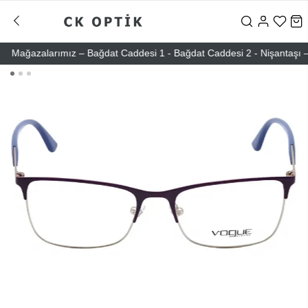
Mağazalarımız – Bağdat Caddesi 1 - Bağdat Caddesi 2 - Nişantaşı – Etil