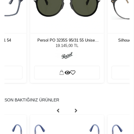
1O1 54
Persol PO 3235S 95/31 55 Unisex
Silhouet
Güneş Gözlüğü
19.145,00 TL
SON BAKTIĞINIZ ÜRÜNLER