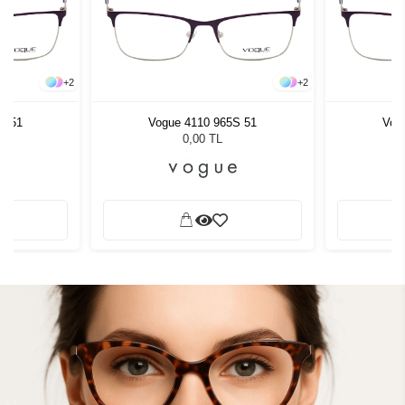
+
2
+
2
S 51
Vogue 4110 965S 51
Vog
0,00 TL