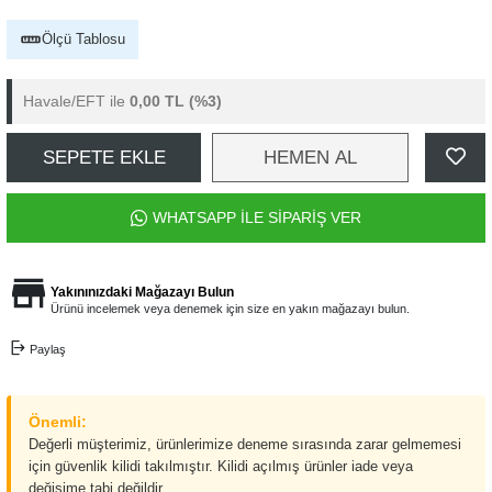
Ölçü Tablosu
Havale/EFT ile
0,00 TL
(%3)
SEPETE EKLE
HEMEN AL
WHATSAPP İLE SİPARİŞ VER
Yakınınızdaki Mağazayı Bulun
Ürünü incelemek veya denemek için size en yakın mağazayı bulun.
Paylaş
Önemli:
Değerli müşterimiz, ürünlerimize deneme sırasında zarar gelmemesi
için güvenlik kilidi takılmıştır. Kilidi açılmış ürünler iade veya
değişime tabi değildir.