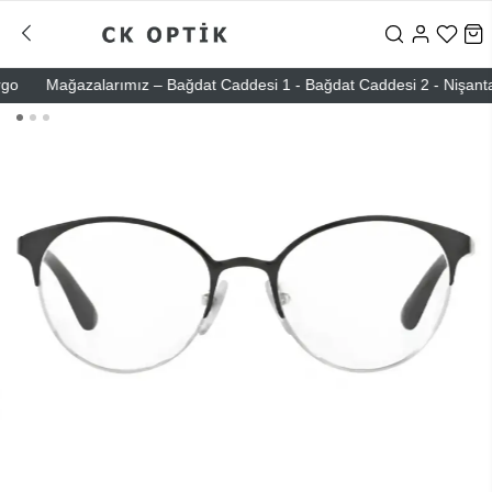
Mağazalarımız – Bağdat Caddesi 1 - Bağdat Caddesi 2 - Nişantaşı – 