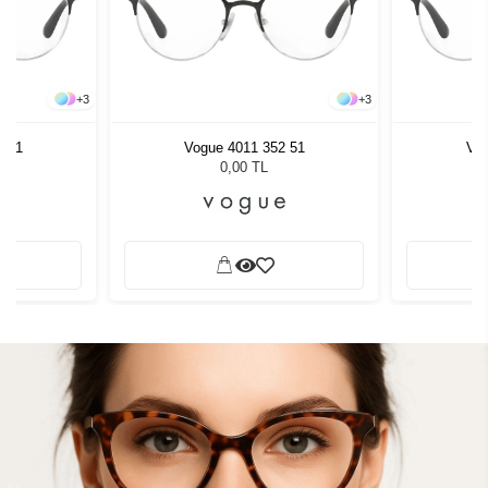
+
3
+
3
2 51
Vogue 4011 352 51
Vog
0,00 TL