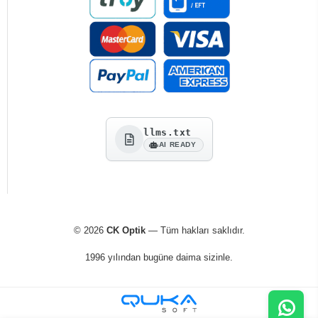
llms.txt
AI READY
© 2026
CK Optik
— Tüm hakları saklıdır.
1996 yılından bugüne daima sizinle.