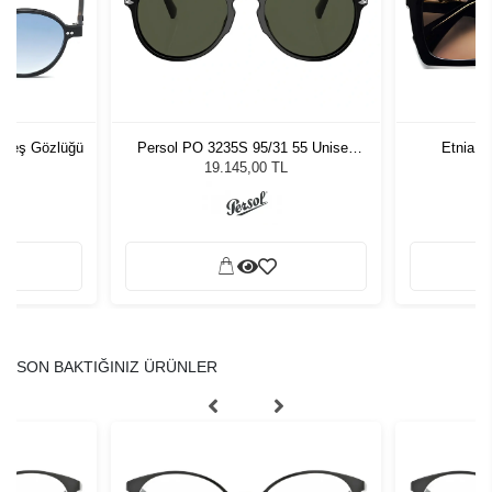
üneş Gözlüğü
Persol PO 3235S 95/31 55 Unisex
Etnia B
Güneş Gözlüğü
19.145,00 TL
SON BAKTIĞINIZ ÜRÜNLER