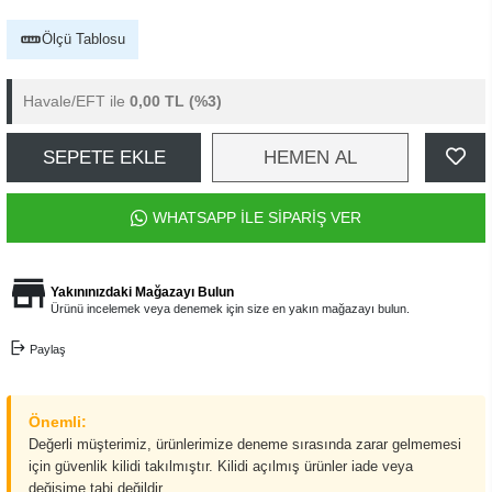
Ölçü Tablosu
Havale/EFT ile
0,00 TL
(%3)
SEPETE EKLE
HEMEN AL
WHATSAPP İLE SİPARİŞ VER
Yakınınızdaki Mağazayı Bulun
Ürünü incelemek veya denemek için size en yakın mağazayı bulun.
Paylaş
Önemli:
Değerli müşterimiz, ürünlerimize deneme sırasında zarar gelmemesi
için güvenlik kilidi takılmıştır. Kilidi açılmış ürünler iade veya
değişime tabi değildir.