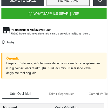
SEPETE EKLE
HEMEN AL
WHATSAPP İLE SİPARİŞ VER
Yakınınızdaki Mağazayı Bulun
Ürünü incelemek veya denemek için size en yakın mağazayı bulun.
Paylaş
Önemli:
Değerli müşterimiz, ürünlerimize deneme sırasında zarar gelmemesi
için güvenlik kilidi takılmıştır. Kilidi açılmış ürünler iade veya
değişime tabi değildir.
Ürün Özellikleri
Taksit Seçenekleri
Garanti Ve Te
Kategori
Optik Gözlükleri