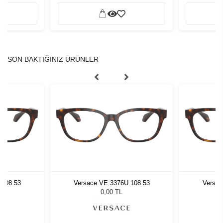
SON BAKTIĞINIZ ÜRÜNLER
 108 53
Versace VE 3376U 108 53
Versac
0,00 TL