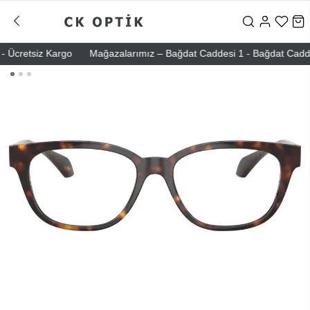
Ücretsiz Kargo
Mağazalarımız – Bağdat Caddesi 1 - Bağdat Caddesi 2 