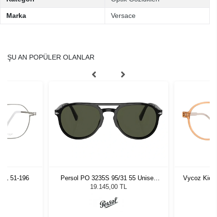
Marka
Versace
ŞU AN POPÜLER OLANLAR
SIL 51-196
Persol PO 3235S 95/31 55 Unisex
Vycoz Kids
Güneş Gözlüğü
19.145,00 TL