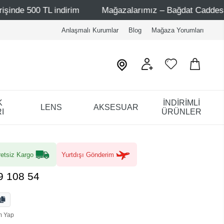
L indirim
Mağazalarımız – Bağdat Caddesi 1 - Bağdat Ca
Anlaşmalı Kurumlar
Blog
Mağaza Yorumları
K
İNDİRİMLİ
LENS
AKSESUAR
I
ÜRÜNLER
etsiz Kargo
Yurtdışı Gönderim
9 108 54
m Yap