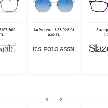
954/75 6060
Us Polo Assn. USS 0048 C1
Slazeng
19
 TL
0,00 TL
0,