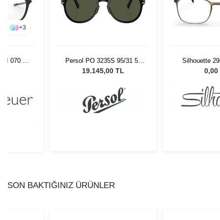
+
3
11I 070 51
Persol PO 3235S 95/31 55
Silhouette 2
Unisex Güneş Gözlüğü
52/
L
19.145,00 TL
0,00
SON BAKTIĞINIZ ÜRÜNLER