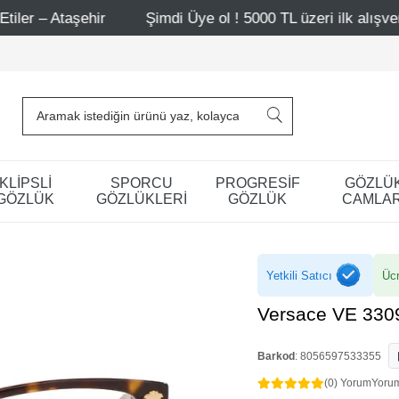
ehir
Şimdi Üye ol ! 5000 TL üzeri ilk alışverişinde 500 T
KLİPSLİ
SPORCU
PROGRESİF
GÖZLÜ
GÖZLÜK
GÖZLÜKLERİ
GÖZLÜK
CAMLAR
Yetkili Satıcı
Ücr
Versace VE 330
Barkod
:
8056597533355
(0) Yorum
Yoru