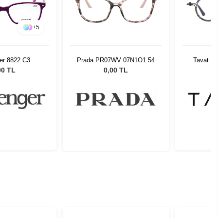
+
5
er 8822 C3
Prada PR07WV 07N1O1 54
Tavat O
00 TL
0,00 TL