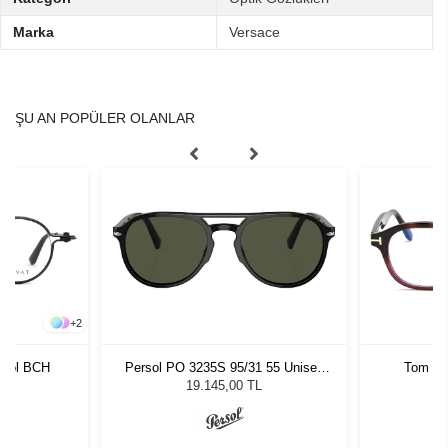
Marka
Versace
ŞU AN POPÜLER OLANLAR
+
2
 Col BCH
Persol PO 3235S 95/31 55 Unisex
Tom Fo
Güneş Gözlüğü
19.145,00 TL