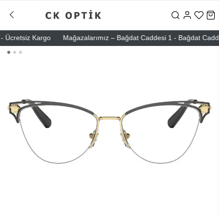
Ücretsiz Kargo
Mağazalarımız – Bağdat Caddesi 1 - Bağdat Caddesi 2 