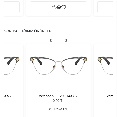
SON BAKTIĞINIZ ÜRÜNLER
1433 55
Versace VE 1280 1433 55
Versac
0,00 TL