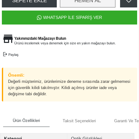
SEPETE EKLE
HEMEN AL
WHATSAPP İLE SİPARİŞ VER
Yakınınızdaki Mağazayı Bulun
Ürünü incelemek veya denemek için size en yakın mağazayı bulun.
Paylaş
Önemli:
Değerli müşterimiz, ürünlerimize deneme sırasında zarar gelmemesi
için güvenlik kilidi takılmıştır. Kilidi açılmış ürünler iade veya
değişime tabi değildir.
Ürün Özellikleri
Taksit Seçenekleri
Garanti Ve Te
Kategori
Optik Gözlükleri