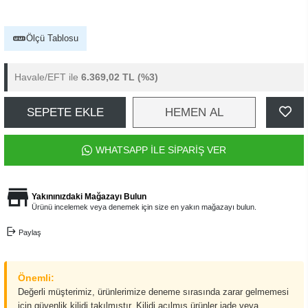
Ölçü Tablosu
Havale/EFT ile
6.369,02 TL
(%3)
SEPETE EKLE
HEMEN AL
WHATSAPP İLE SİPARİŞ VER
Yakınınızdaki Mağazayı Bulun
Ürünü incelemek veya denemek için size en yakın mağazayı bulun.
Paylaş
Önemli:
Değerli müşterimiz, ürünlerimize deneme sırasında zarar gelmemesi
için güvenlik kilidi takılmıştır. Kilidi açılmış ürünler iade veya