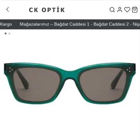
rgo
Mağazalarımız – Bağdat Caddesi 1 - Bağdat Caddesi 2 - Nişantaşı