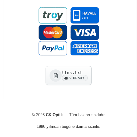
llms.txt
AI READY
© 2026
CK Optik
— Tüm hakları saklıdır.
1996 yılından bugüne daima sizinle.