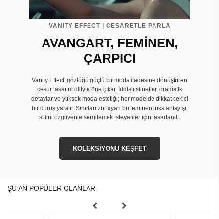
VANITY EFFECT | CESARETLE PARLA
AVANGART, FEMİNEN,
ÇARPICI
Vanity Effect, gözlüğü güçlü bir moda ifadesine dönüştüren
cesur tasarım diliyle öne çıkar. İddialı siluetler, dramatik
detaylar ve yüksek moda estetiği; her modelde dikkat çekici
bir duruş yaratır. Sınırları zorlayan bu feminen lüks anlayışı,
stilini özgüvenle sergilemek isteyenler için tasarlandı.
KOLEKSİYONU KEŞFET
ŞU AN POPÜLER OLANLAR