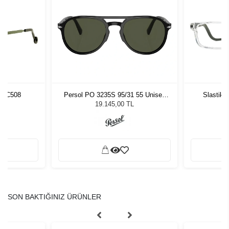
5 C508
Persol PO 3235S 95/31 55 Unisex
Slastik 
Güneş Gözlüğü
19.145,00 TL
SON BAKTIĞINIZ ÜRÜNLER