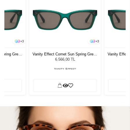
+
3
+
3
 Spring Green
Vanity Effect Comet Sun Spring Green
Vanity Effec
zlüğü
Kadın Güneş Gözlüğü
Kadı
6.566,00 TL