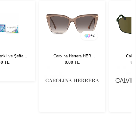
+
2
enkli ve Şeffaf
Carolina Herrera HER
Calvi
r Arada Set
0351/G/S FWM54 Kadın
24202SN-
00 TL
0,00 TL
8.
Güneş Gözlüğü
Gün