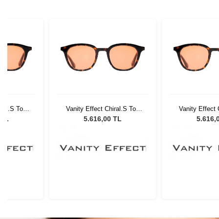
ral.S Tort
Vanity Effect Chiral.S Tort
Vanity Effect 
ş Gözlüğü
49 Unisex Güneş Gözlüğü
49 Unisex Gü
 TL
5.616,00 TL
5.616,