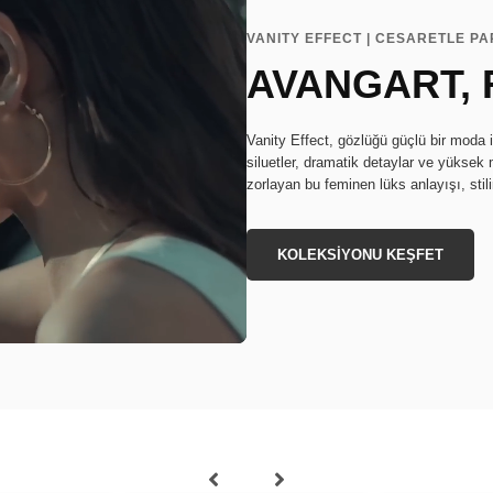
VANITY EFFECT | CESARETLE P
AVANGART, 
Vanity Effect, gözlüğü güçlü bir moda i
siluetler, dramatik detaylar ve yüksek m
zorlayan bu feminen lüks anlayışı, stil
KOLEKSİYONU KEŞFET