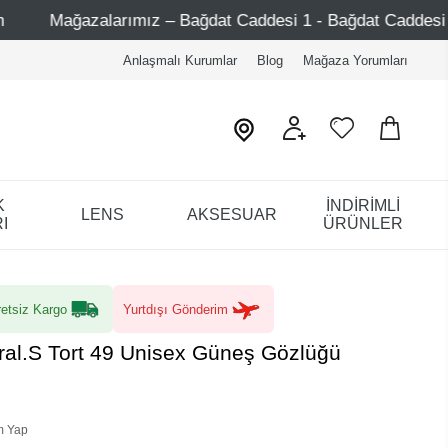
mız – Bağdat Caddesi 1 - Bağdat Caddesi 2 - Nişantaşı – Eti
Anlaşmalı Kurumlar
Blog
Mağaza Yorumları
K
İNDİRİMLİ
LENS
AKSESUAR
I
ÜRÜNLER
etsiz Kargo
Yurtdışı Gönderim
iral.S Tort 49 Unisex Güneş Gözlüğü
m Yap