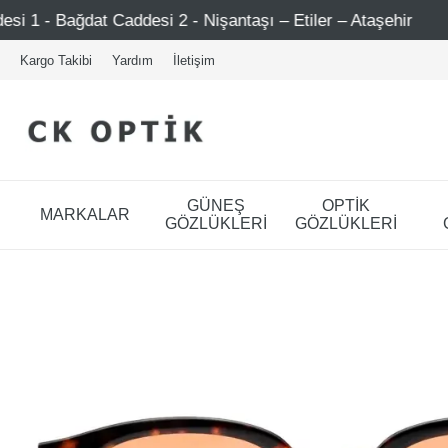
esi 2 - Nişantaşı – Etiler – Ataşehir
Şimdi Üye ol ! 5
Kargo Takibi
Yardım
İletişim
GÜNEŞ
OPTİK
MARKALAR
GÖZLÜKLERİ
GÖZLÜKLERİ