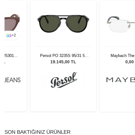
+
2
ns 25301S-
Persol PO 3235S 95/31 55
Maybach The A
dın Güneş
Unisex Güneş Gözlüğü
AB-Z25 
 TL
19.145,00 TL
0,00
ü
SON BAKTIĞINIZ ÜRÜNLER