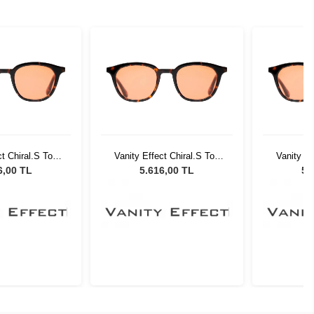
t Chiral.S Tort
Vanity Effect Chiral.S Tort
Vanity Ef
Güneş Gözlüğü
49 Unisex Güneş Gözlüğü
49 Unise
6,00 TL
5.616,00 TL
5.