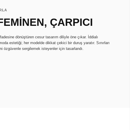
ARLA
FEMİNEN, ÇARPICI
fadesine dönüştüren cesur tasarım diliyle öne çıkar. İddialı
oda estetiği; her modelde dikkat çekici bir duruş yaratır. Sınırları
ini özgüvenle sergilemek isteyenler için tasarlandı.