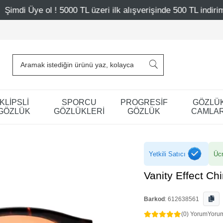
000 TL üzeri ilk alışverişinde 500 TL indirim
Mağazaları
KLİPSLİ
SPORCU
PROGRESİF
GÖZLÜ
GÖZLÜK
GÖZLÜKLERİ
GÖZLÜK
CAMLAR
Yetkili Satıcı
Ücr
Vanity Effect Ch
Barkod
:
612638561
(0) Yorum
Yoru