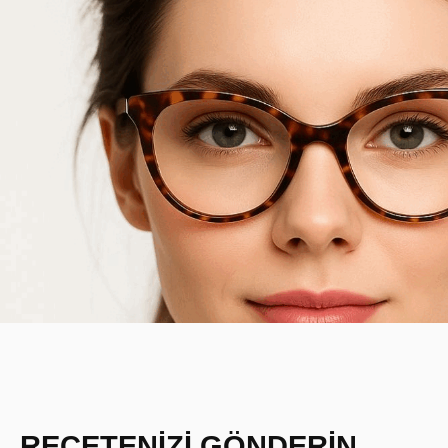
REÇETENİZİ GÖNDERİN