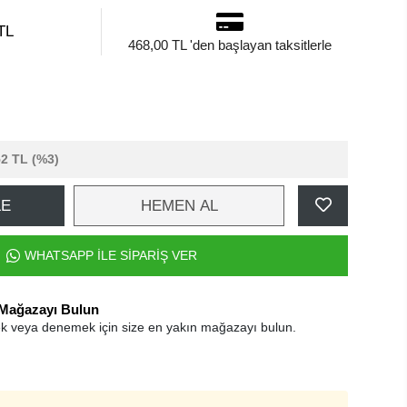
TL
468,00 TL 'den başlayan taksitlerle
52 TL
(%3)
LE
HEMEN AL
WHATSAPP İLE SİPARİŞ VER
 Mağazayı Bulun
k veya denemek için size en yakın mağazayı bulun.