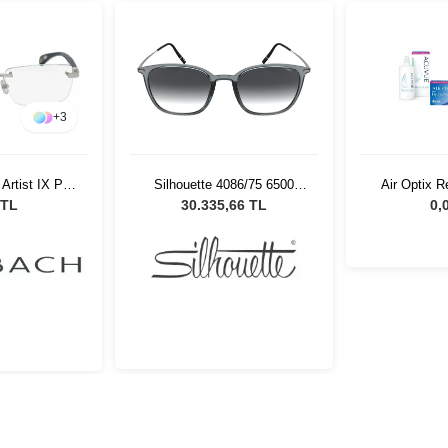
+
3
rtist IX P-
Silhouette 4086/75 6500
Air Optix R
57/19
Unisex Güneş Gözlüğü
İkisi Bi
 TL
30.335,66 TL
0,