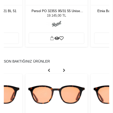
ro 21 BL 51
Persol PO 3235S 95/31 55 Unisex
Etnia Bar
Güneş Gözlüğü
L
19.145,00 TL
SON BAKTIĞINIZ ÜRÜNLER