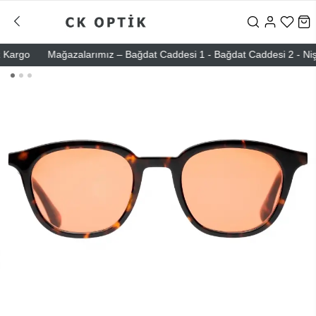
argo
Mağazalarımız – Bağdat Caddesi 1 - Bağdat Caddesi 2 - Nişantaş