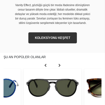
Vanity Effect, gözlüğü güçlü bir moda ifadesine dönüştüren
cesur tasarım diliyle öne çıkar. İddialı siluetler, dramatik
detaylar ve yüksek moda estetiği; her modelde dikkat çekici
bir duruş yaratır. Sınırları zorlayan bu feminen lüks anlayışı,
stilini özgüvenle sergilemek isteyenler için tasarlandı.
KOLEKSİYONU KEŞFET
ŞU AN POPÜLER OLANLAR