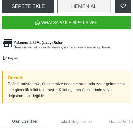
SEPETE EKLE
HEMEN AL
WHATSAPP İLE SİPARİŞ VER
Yakınınızdaki Mağazayı Bulun
Ürünü incelemek veya denemek için size en yakın mağazayı bulun.
Paylaş
Önemli:
Değerli müşterimiz, ürünlerimize deneme sırasında zarar gelmemesi
için güvenlik kilidi takılmıştır. Kilidi açılmış ürünler iade veya
değişime tabi değildir.
Ürün Özellikleri
Taksit Seçenekleri
Garanti Ve Te