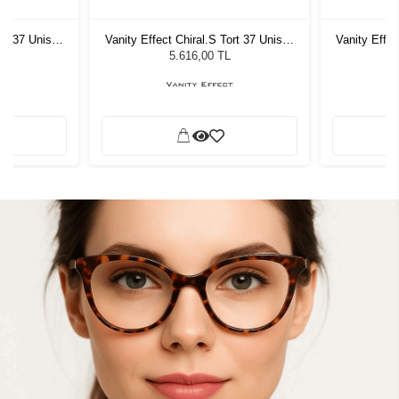
ort 37 Unisex
Vanity Effect Chiral.S Tort 37 Unisex
Vanity Effec
ğü
Güneş Gözlüğü
G
5.616,00 TL