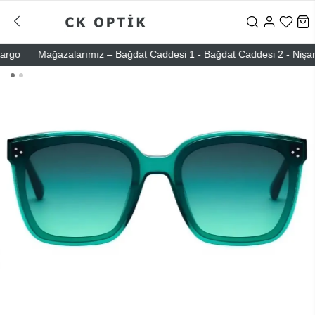
o
Mağazalarımız – Bağdat Caddesi 1 - Bağdat Caddesi 2 - Nişantaşı 