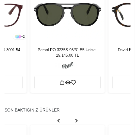
+
2
63 3091 54
Persol PO 3235S 95/31 55 Unisex
David Be
Güneş Gözlüğü
19.145,00 TL
SON BAKTIĞINIZ ÜRÜNLER