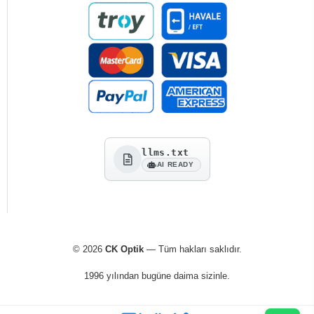
llms.txt
AI READY
© 2026
CK Optik
— Tüm hakları saklıdır.
1996 yılından bugüne daima sizinle.