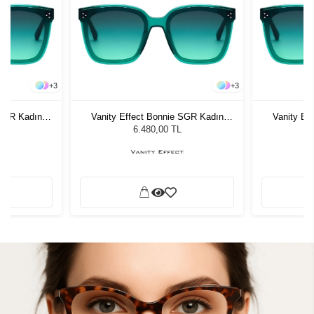
+
3
+
3
 SGR Kadın
Vanity Effect Bonnie SGR Kadın
Vanity Ef
ğü
Güneş Gözlüğü
G
6.480,00 TL